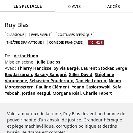
LE SPECTACLE
0 AVIS
ACCÈS
Ruy Blas
CLASSIQUE
ÉVÉNEMENT
COSTUMES D'ÉPOQUE
THÉÂTRE DRAMATIQUE
COMÉDIE-FRANÇAISE
40 - 62 €
De :
Victor Hugo
Mise en scène :
Julie Duclos
Avec :
Thierry Hancisse,
Sylvia Bergé,
Laurent Stocker,
Serge
Bagdassarian,
Bakary Sangaré,
Gilles David,
Stéphane
Varupenne,
Sébastien Pouderoux,
Danièle Lebrun,
Noam
Morgensztern,
Pauline Clément,
Yoann Gasiorowski,
Sefa
Yeboah,
Jordan Rezgui,
Morgane Réal,
Charlie Fabert
Valet amoureux de la reine, Ruy Blas devient un homme de
pouvoir habité d’un absolu de justice. Grandeur héroïque
et piège machiavélique, corruption politique et destins
brisés : le drame est complet.