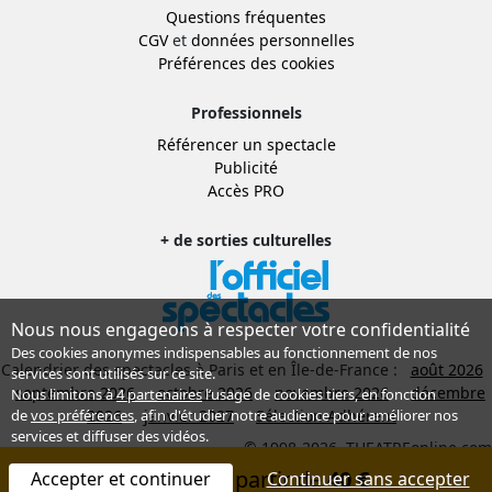
Questions fréquentes
CGV
et
données personnelles
Préférences des cookies
Professionnels
Référencer un spectacle
Publicité
Accès PRO
+ de sorties culturelles
Nous nous engageons à respecter votre confidentialité
Des cookies anonymes indispensables au fonctionnement de nos
Calendrier des spectacles à Paris et en Île-de-France :
août 2026
services sont utilisés sur ce site.
septembre 2026
octobre 2026
novembre 2026
décembre
Nous limitons à
4 partenaires
l’usage de cookies tiers, en fonction
2026
janvier 2027
Sélection Adhérent
de
vos préférences
, afin d'étudier notre audience pour améliorer nos
services et diffuser des vidéos.
© 1998-2026, THEATREonline.com
Réserver à partir de
40 €
Accepter et continuer
Continuer sans accepter