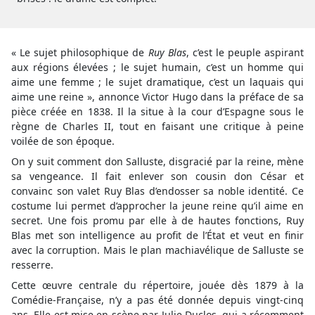
« Le sujet philosophique de
Ruy Blas
, c’est le peuple aspirant
aux régions élevées ; le sujet humain, c’est un homme qui
aime une femme ; le sujet dramatique, c’est un laquais qui
aime une reine », annonce Victor Hugo dans la préface de sa
pièce créée en 1838. Il la situe à la cour d’Espagne sous le
règne de Charles II, tout en faisant une critique à peine
voilée de son époque.
On y suit comment don Salluste, disgracié par la reine, mène
sa vengeance. Il fait enlever son cousin don César et
convainc son valet Ruy Blas d’endosser sa noble identité. Ce
costume lui permet d’approcher la jeune reine qu’il aime en
secret. Une fois promu par elle à de hautes fonctions, Ruy
Blas met son intelligence au profit de l’État et veut en finir
avec la corruption. Mais le plan machiavélique de Salluste se
resserre.
Cette œuvre centrale du répertoire, jouée dès 1879 à la
Comédie-Française, n’y a pas été donnée depuis vingt-cinq
ans. Elle est mise en scène par Julie Duclos, qui a récemment