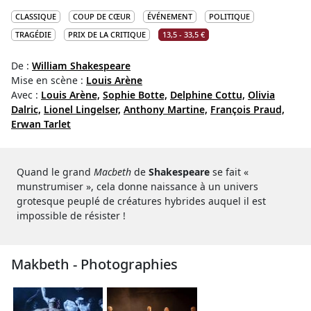
CLASSIQUE
COUP DE CŒUR
ÉVÉNEMENT
POLITIQUE
TRAGÉDIE
PRIX DE LA CRITIQUE
13,5 - 33,5 €
De :
William Shakespeare
Mise en scène :
Louis Arène
Avec :
Louis Arène,
Sophie Botte,
Delphine Cottu,
Olivia
Dalric,
Lionel Lingelser,
Anthony Martine,
François Praud,
Erwan Tarlet
Quand le grand
Macbeth
de
Shakespeare
se fait «
munstrumiser », cela donne naissance à un univers
grotesque peuplé de créatures hybrides auquel il est
impossible de résister !
Makbeth - Photographies