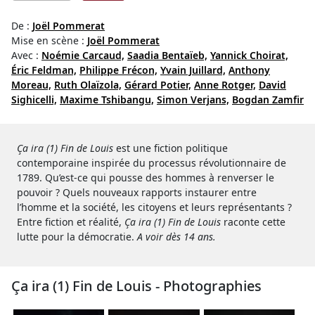
De :
Joël Pommerat
Mise en scène :
Joël Pommerat
Avec :
Noémie Carcaud,
Saadia Bentaïeb,
Yannick Choirat,
Éric Feldman,
Philippe Frécon,
Yvain Juillard,
Anthony
Moreau,
Ruth Olaïzola,
Gérard Potier,
Anne Rotger,
David
Sighicelli,
Maxime Tshibangu,
Simon Verjans,
Bogdan Zamfir
Ça ira (1) Fin de Louis
est une fiction politique
contemporaine inspirée du processus révolutionnaire de
1789. Qu’est-ce qui pousse des hommes à renverser le
pouvoir ? Quels nouveaux rapports instaurer entre
l’homme et la société, les citoyens et leurs représentants ?
Entre fiction et réalité,
Ça ira (1) Fin de Louis
raconte cette
lutte pour la démocratie.
A voir dès 14 ans.
Ça ira (1) Fin de Louis - Photographies