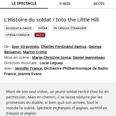
LE SPECTACLE
0 AVIS
ACCÈS
L'Histoire du soldat / Into the Little Hill
MUSIQUE & DANSE
OPÉRA
EN LANGUE ÉTRANGÈRE
OPÉRA-COMIQUE
44,5 €
De :
Igor Stravinsky,
Charles Ferdinand Ramuz,
George
Benjamin,
Martin Crimp
Mise en scène :
Marie-Christine Soma,
Daniel Jeanneteau
Direction musicale :
Lucie Leguay
Avec :
Jennifer France,
Orchestre Philharmonique de Radio
France,
Joanne Evans
Muni de son seul violon, un jeune soldat rentre chez lui en
permission. Mais en chemin, il se laisse séduire par les
promesses du diable, si bien qu’à son arrivée, tout le
monde l’a oublié.
Spectacle en français et anglais, surtitré en
français et anglais