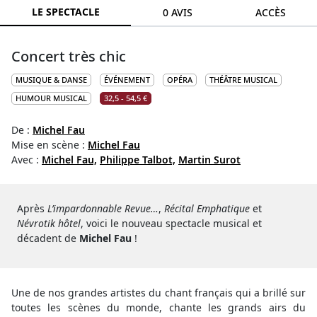
LE SPECTACLE
0 AVIS
ACCÈS
Concert très chic
MUSIQUE & DANSE
ÉVÉNEMENT
OPÉRA
THÉÂTRE MUSICAL
HUMOUR MUSICAL
32,5 - 54,5 €
De :
Michel Fau
Mise en scène :
Michel Fau
Avec :
Michel Fau,
Philippe Talbot,
Martin Surot
Après
L’impardonnable Revue…
,
Récital Emphatique
et
Névrotik hôtel
, voici le nouveau spectacle musical et
décadent de
Michel Fau
!
Une de nos grandes artistes du chant français qui a brillé sur
toutes les scènes du monde, chante les grands airs du