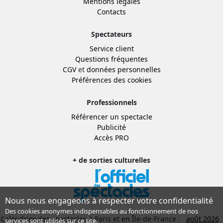
Mentions légales
Contacts
Spectateurs
Service client
Questions fréquentes
CGV
et
données personnelles
Préférences des cookies
Professionnels
Référencer un spectacle
Publicité
Accès PRO
+ de sorties culturelles
Nous nous engageons à respecter votre confidentialité
Des cookies anonymes indispensables au fonctionnement de nos
Calendrier des spectacles à Paris et en Île-de-France :
août 2026
services sont utilisés sur ce site.