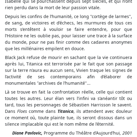
Isabelle qui se pourchassent depuis sept siècles, et qui n’ont
rien perdu dans la mort de leur passion vitale.
Depuis les confins de l’humanité, ce long "cortège de larmes",
de sang, de victoires et d’échecs, les murmures de tous ces
morts s’entêtent à vouloir se faire entendre, pour que
l’Histoire ne les oublie pas, pour laisser une trace à la surface
du monde, pour ne pas finir comme des cadavres anonymes
que les millénaires empilent en douce.
Black Jack refuse de mourir en sachant que la vie continuera
après lui, Titanica est terrorisée par le fait que son passage
sur la terre n’aura eu aucun sens, Vivien traque les signes de
l’activité de ses contemporains afin d’élaborer de
monumentales "archives de l’humanité"...
Là se trouve en fait la confrontation réelle, celle qui contient
toutes les autres. Leur élan vers l’infini va s’anéantir tôt ou
tard, tous les personnages de Sébastien Harrisson le savent.
Dans
Floes
comme dans
Titanica
, ils attendent avec douleur
ce moment où, toute plainte tue, ils seront dissous dans un
silence implacable qui est le nom même de l’éternité.
Diane Pavlovic,
Programme du Théâtre d’Aujourd’hui
, 2001