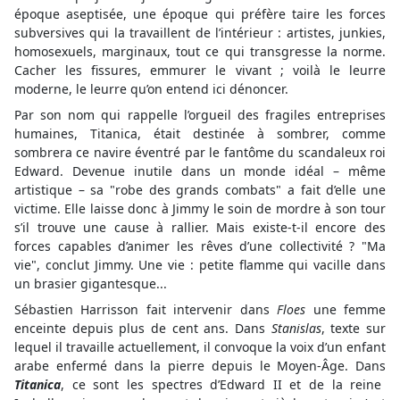
époque aseptisée, une époque qui préfère taire les forces
subversives qui la travaillent de l’intérieur : artistes, junkies,
homosexuels, marginaux, tout ce qui transgresse la norme.
Cacher les fissures, emmurer le vivant ; voilà le leurre
moderne, le leurre qu’on entend ici dénoncer.
Par son nom qui rappelle l’orgueil des fragiles entreprises
humaines, Titanica, était destinée à sombrer, comme
sombrera ce navire éventré par le fantôme du scandaleux roi
Edward. Devenue inutile dans un monde idéal – même
artistique – sa "robe des grands combats" a fait d’elle une
victime. Elle laisse donc à Jimmy le soin de mordre à son tour
s’il trouve une cause à rallier. Mais existe-t-il encore des
forces capables d’animer les rêves d’une collectivité ? "Ma
vie", conclut Jimmy. Une vie : petite flamme qui vacille dans
un brasier gigantesque...
Sébastien Harrisson fait intervenir dans
Floes
une femme
enceinte depuis plus de cent ans. Dans
Stanislas
, texte sur
lequel il travaille actuellement, il convoque la voix d’un enfant
arabe enfermé dans la pierre depuis le Moyen-Âge. Dans
Titanica
, ce sont les spectres d’Edward II et de la reine