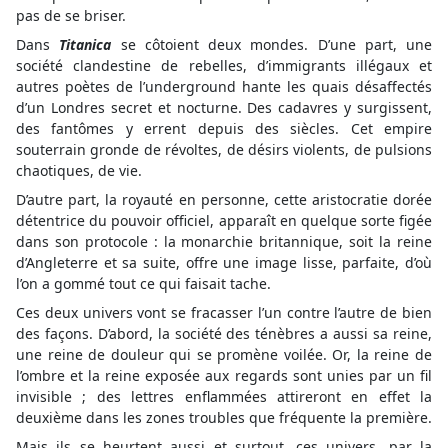
pas de se briser.
Dans
Titanica
se côtoient deux mondes. D’une part, une
société clandestine de rebelles, d’immigrants illégaux et
autres poètes de l’underground hante les quais désaffectés
d’un Londres secret et nocturne. Des cadavres y surgissent,
des fantômes y errent depuis des siècles. Cet empire
souterrain gronde de révoltes, de désirs violents, de pulsions
chaotiques, de vie.
D’autre part, la royauté en personne, cette aristocratie dorée
détentrice du pouvoir officiel, apparaît en quelque sorte figée
dans son protocole : la monarchie britannique, soit la reine
d’Angleterre et sa suite, offre une image lisse, parfaite, d’où
l’on a gommé tout ce qui faisait tache.
Ces deux univers vont se fracasser l’un contre l’autre de bien
des façons. D’abord, la société des ténèbres a aussi sa reine,
une reine de douleur qui se promène voilée. Or, la reine de
l’ombre et la reine exposée aux regards sont unies par un fil
invisible ; des lettres enflammées attireront en effet la
deuxième dans les zones troubles que fréquente la première.
Mais ils se heurtent aussi et surtout, ces univers, par la