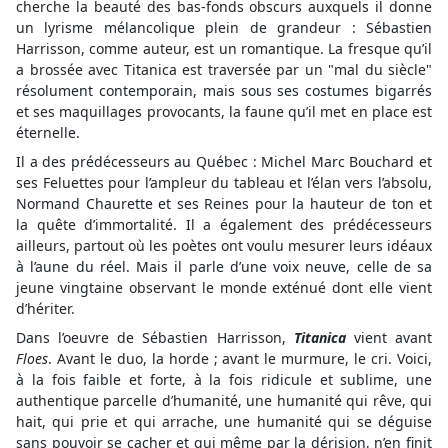
cherche la beauté des bas-fonds obscurs auxquels il donne
un lyrisme mélancolique plein de grandeur : Sébastien
Harrisson, comme auteur, est un romantique. La fresque qu’il
a brossée avec Titanica est traversée par un "mal du siècle"
résolument contemporain, mais sous ses costumes bigarrés
et ses maquillages provocants, la faune qu’il met en place est
éternelle.
Il a des prédécesseurs au Québec : Michel Marc Bouchard et
ses Feluettes pour l’ampleur du tableau et l’élan vers l’absolu,
Normand Chaurette et ses Reines pour la hauteur de ton et
la quête d’immortalité. Il a également des prédécesseurs
ailleurs, partout où les poètes ont voulu mesurer leurs idéaux
à l’aune du réel. Mais il parle d’une voix neuve, celle de sa
jeune vingtaine observant le monde exténué dont elle vient
d’hériter.
Dans l’oeuvre de Sébastien Harrisson,
Titanica
vient avant
Floes
. Avant le duo, la horde ; avant le murmure, le cri. Voici,
à la fois faible et forte, à la fois ridicule et sublime, une
authentique parcelle d’humanité, une humanité qui rêve, qui
hait, qui prie et qui arrache, une humanité qui se déguise
sans pouvoir se cacher et qui même par la dérision, n’en finit