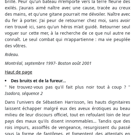
brillé. Peur qu'un bateau m'emporte vers la terre fleurie des
exilés. J'aurais aimé naître avec une cause, tracée au creux
des mains, et qu'une gitane pourrait me dévoiler. Naître avec
du fer à porter. J'ai peur de retourner chez moi, sans avoir
rien trouvé ici, sans qu'un héros m'ait guidé. Retourner seul
voguer sur cette mer, à la recherche de ce que nul autre ne
connaît. Le seul combat qui m'appartienne : ma vie peuplée
des vôtres.
Rideau.
Montréal, septembre 1997- Boston août 2001
Haut de page
Des bruits et de la fureur…
" Ne trouvez-vous pas qu'il fait plus noir tout à coup ? "
Isadora
, séquence 2
Dans l'univers de Sébastien Harrisson, les hauts dignitaires
laissent échapper malgré eux des aveux érotiques au beau
milieu de leur discours officiel, tout en refoulant loin de leur
pays des maux qu'ils disent innommables… Tandis que des
rois impurs, assoiffés de vengeance, resurgissent du passé
sous la forme de fantômes, et fomentent des attentats en