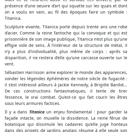
présence d’une oeuvre d’art qui squatte sur les quais et dont
on a voulu en vain, au fil des époques faire un symbole :
Titanica.
Sculpture vivante, Titanica porte depuis trente ans une robe
d’acier. Comme la reine fantoche qui la convoque et qui est
prisonnière de son image publique, Titanica n’est plus qu’une
effigie vide de sens. À l’intérieur de la structure de métal, il
n’y a plus d’individualité, plus même de corps : après sa
disparition, il ne restera d’elle qu’une carcasse ouverte sur le
vent.
Sébastien Harrisson aime explorer le monde des apparences,
sonder les légendes éphémères de notre siècle de fugacité :
il s’est intéressé ailleurs à Jackie Kennedy, à Brigitte Bardot...
De ces constructions fantasmatiques, il tente de tirer
l’essence, le vrai combat. Qu’est-ce qui fait courir les êtres
sous leurs armures factices.
Il y a dans
Titanica
un enjeu fondamental : pour garder la
façade intacte, on muselle la dissidence. La reine férue de
botanique qui dissimule les cadavres qu’elle juge honteux
dans des projets de jardins anglais résume à elle seule son