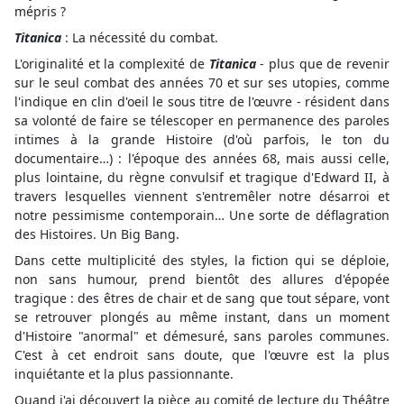
mépris ?
Titanica
: La nécessité du combat.
L'originalité et la complexité de
Titanica
- plus que de revenir
sur le seul combat des années 70 et sur ses utopies, comme
l'indique en clin d'oeil le sous titre de l'œuvre - résident dans
sa volonté de faire se télescoper en permanence des paroles
intimes à la grande Histoire (d'où parfois, le ton du
documentaire…) : l'époque des années 68, mais aussi celle,
plus lointaine, du règne convulsif et tragique d'Edward II, à
travers lesquelles viennent s'entremêler notre désarroi et
notre pessimisme contemporain… Une sorte de déflagration
des Histoires. Un Big Bang.
Dans cette multiplicité des styles, la fiction qui se déploie,
non sans humour, prend bientôt des allures d'épopée
tragique : des êtres de chair et de sang que tout sépare, vont
se retrouver plongés au même instant, dans un moment
d'Histoire "anormal" et démesuré, sans paroles communes.
C'est à cet endroit sans doute, que l'œuvre est la plus
inquiétante et la plus passionnante.
Quand j'ai découvert la pièce au comité de lecture du Théâtre