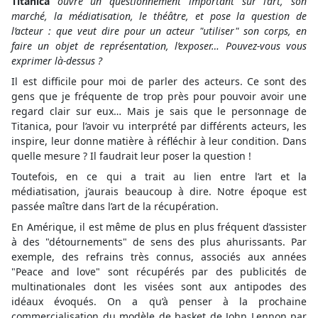
Titanica
ouvre un questionnement important sur l’art, son
marché, la médiatisation, le théâtre, et pose la question de
l’acteur : que veut dire pour un acteur "utiliser" son corps, en
faire un objet de représentation, l’exposer… Pouvez-vous vous
exprimer là-dessus ?
Il est difficile pour moi de parler des acteurs. Ce sont des
gens que je fréquente de trop près pour pouvoir avoir une
regard clair sur eux… Mais je sais que le personnage de
Titanica, pour l’avoir vu interprété par différents acteurs, les
inspire, leur donne matière à réfléchir à leur condition. Dans
quelle mesure ? Il faudrait leur poser la question !
Toutefois, en ce qui a trait au lien entre l’art et la
médiatisation, j’aurais beaucoup à dire. Notre époque est
passée maître dans l’art de la récupération.
En Amérique, il est même de plus en plus fréquent d’assister
à des "détournements" de sens des plus ahurissants. Par
exemple, des refrains très connus, associés aux années
"Peace and love" sont récupérés par des publicités de
multinationales dont les visées sont aux antipodes des
idéaux évoqués. On a qu’à penser à la prochaine
commercialisation du modèle de basket de John Lennon par