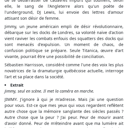
de se débarrasser de cadavres impurs qui souillent, selon
elle, le sang de l'Angleterre alors qu'un poète de
l'underground, DJ Lewis, lui envoie des lettres d'amour
attisant son désir de femme.
Jimmy, un jeune américain empli de désir révolutionnaire,
débarque sur les docks de Londres, sa volonté naïve d'action
vient raviver les combats enfouis des squatters des docks qui
sont menacés d'expulsion. Un moment de chaos, de
confusion politique se prépare. Seule Titanica, œuvre d'art
vivante, pourrait être une possibilité de conciliation.
Sébastien Harrisson, considéré comme l'une des voix les plus
novatrices de la dramaturgie québécoise actuelle, interroge
l'art et sa place dans la société.
Extrait
Jimmy, seul en scène. Il met la caméra en marche.
JIMMY. J'ignore à qui je m'adresse. Mais j'ai une question
pour vous. Est-ce que mes yeux qui vous regardent reflètent
autre chose que la mémoire sanglante des siècles passés ?
Autre chose que la peur ? J'ai peur. Peur de mourir avant
d'avoir donné. Peur de m'éteindre avant que ma lumière ait