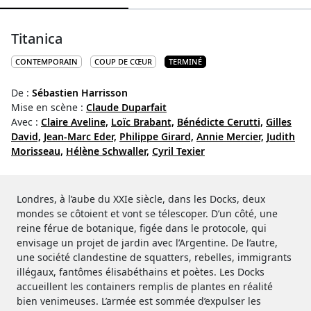
Titanica
CONTEMPORAIN
COUP DE CŒUR
TERMINÉ
De :
Sébastien Harrisson
Mise en scène :
Claude Duparfait
Avec :
Claire Aveline,
Loïc Brabant,
Bénédicte Cerutti,
Gilles
David,
Jean-Marc Eder,
Philippe Girard,
Annie Mercier,
Judith
Morisseau,
Hélène Schwaller,
Cyril Texier
Londres, à l’aube du XXIe siècle, dans les Docks, deux
mondes se côtoient et vont se télescoper. D’un côté, une
reine férue de botanique, figée dans le protocole, qui
envisage un projet de jardin avec l’Argentine. De l’autre,
une société clandestine de squatters, rebelles, immigrants
illégaux, fantômes élisabéthains et poètes. Les Docks
accueillent les containers remplis de plantes en réalité
bien venimeuses. L’armée est sommée d’expulser les