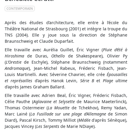
CONTEMPORAIN
Après des études d’architecture, elle entre à l’école du
Théâtre National de Strasbourg (2001) et intègre la troupe du
TNS (2004). Elle y joue sous la direction de Stéphane
Braunschweig et Claude Duparfait.
Elle travaille avec Aurélia Guillet, Éric Vigner (
Pluie d’été à
Hiroshima
de Duras,
Othello
de Shakespeare), Olivier Py
(
L’Orestie
de Eschyle), Stéphane Braunschweig (notamment
Andromaque
), Jean-Michel Rabeux, Fréderic Fisbach, Jean-
Louis Martinelli. Avec Séverine Chavrier, elle crée
Épousailles
et représailles
d’après Hanok Levin,
Série B
et
Plage ultime
d’après James Graham Ballard.
Elle travaille avec Adrien Beal, Éric Vigner, Fréderic Fisbach,
Célie Pauthe (
Aglavaine et Selysette
de Maurice Maeterlinck),
Thomas Ostermeier (
La Mouette
de Tchekhov), Remy Yadan,
Marc Lainé (
La Fusillade sur une plage d’Allemagne
de Simon
Diard), Pascal Kirsch, Tommy Milliot (
Médée
d'après Sénèque),
Jacques Vincey (
Les Serpents
de Marie NDiaye).