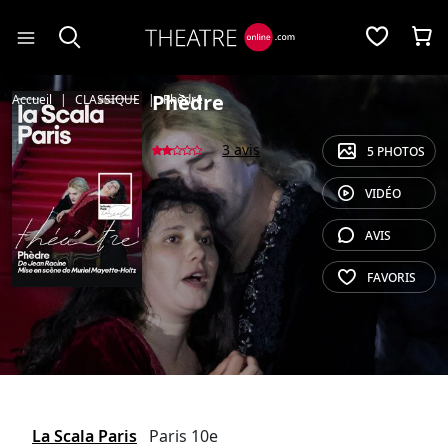
Panneau de gestion des cookies
Phèdre
Accueil
CLASSIQUE
Phèdre
3 avis
5 PHOTOS
VIDÉO
AVIS
FAVORIS
La Scala Paris
Paris 10e