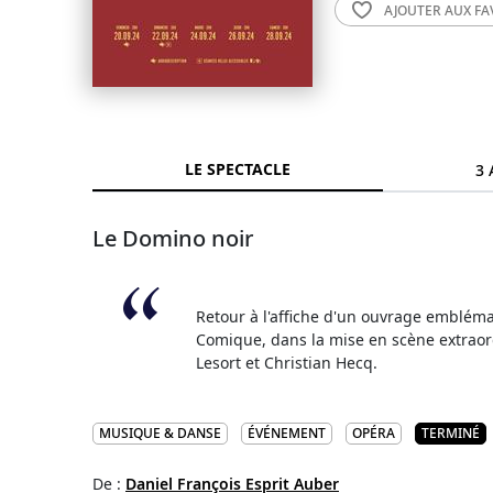
AJOUTER AUX
FA
LE SPECTACLE
3 
Le Domino noir
Retour à l'affiche d'un ouvrage emblém
Comique, dans la mise en scène extraord
Lesort et Christian Hecq.
MUSIQUE & DANSE
ÉVÉNEMENT
OPÉRA
TERMINÉ
De :
Daniel François Esprit Auber