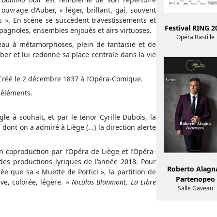
 ouvrage d’Auber, « léger, brillant, gai, souvent
ns ». En scène se succèdent travestissements et
Festival RING 2
pagnoles, ensembles enjoués et airs virtuoses.
Opéra Bastille
teau à métamorphoses, plein de fantaisie et de
ber et lui redonne sa place centrale dans la vie
 Créé le 2 décembre 1837 à l’Opéra-Comique.
 éléments.
e à souhait, et par le ténor Cyrille Dubois, la
 dont on a admiré à Liège (...) la direction alerte
n coproduction par l’Opéra de Liège et l’Opéra-
des productions lyriques de l’année 2018. Pour
Roberto Alagna
e que sa « Muette de Portici », la partition de
Partenopeo
ve, colorée, légère. »
Nicolas Blanmont,
La Libre
Salle Gaveau