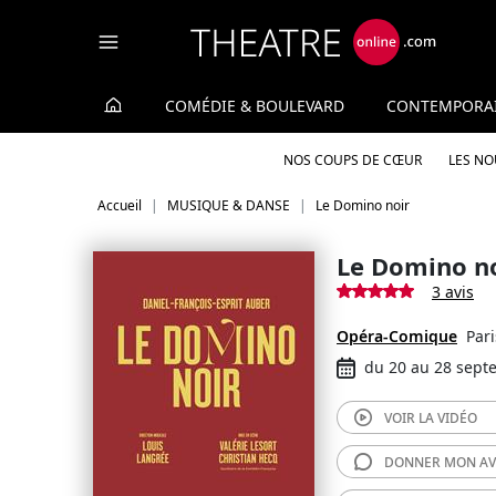
Panneau de gestion des cookies
COMÉDIE & BOULEVARD
CONTEMPORA
NOS COUPS DE CŒUR
LES N
Accueil
MUSIQUE & DANSE
Le Domino noir
Le Domino n
3 avis
Opéra-Comique
Pari
du 20 au 28 sept
VOIR LA
VIDÉO
DONNER MON
AV