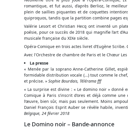
romantique, et fut aussi, d’après Berlioz, le meilleur
plein de saillies piquantes et de coquettes intentio
quiproquos, tandis que la partition combine pages es
Valérie Lesort et Christian Hecq ont inventé un pla
poésie, pour ce succès de 2018 qui magnifie l’art d’Au
musicale française du XIXe siècle.
Opéra-Comique en trois actes livret d’Eugène Scribe.
Avec l'Orchestre de chambre de Paris et le Chœur Les
La presse
« Menée par la soprano Anne-Catherine Gillet, espiègl
formidable distribution vocale (...) tout comme le chef,
et précise. »
Sophie Bourdais, Télérama fff
« La surprise est divine : « Le domino noir » donné e
Comique à Paris s’inscrit d’ores et déjà comme une 
l’œuvre, bien sûr, mais pas seulement. Moins ampoulé
Daniel François Esprit Auber se révèle habile, inventi
Belgique,
24 février 2018
Le Domino noir – Bande-annonce