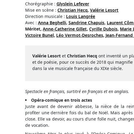
Chorégraphie :
Glysleïn Lefever
Mise en scène :
Christian Hecq,
Valérie Lesort
Direction musicale :
Louis Langrée
Avec :
Anna Beghelli,
Sandrine Chapuis,
Laurent Côm
Méritet,
Anne-Catherine Gillet,
Cyrille Dubois,
Marie
Victoire Bunel,
Léo Vermot-Desroches,
Jean-Fernand 
Valérie Lesort
et
Christian Hecq
ont inventé un pl
et de poésie, pour ce succès de 2018 qui magnifie l’
dans la vie musicale française du XIXe siècle.
Spectacle en français, surtitré en français et en anglais.
Opéra-comique en trois actes
Juste avant de devenir abbesse, la nièce de la rei
profiter une dernière fois du bal de Noël. Mais après l
close. Elle va devoir, au cours d’une folle nuit, changer
de vocation.
Neuvième titre le plus joué à l’Opéra-Comique,
Le