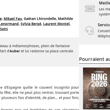
Meill
Les me
systém
e,
Mikael Fau,
Gaëtan Lhirondelle,
Mathilde
 Lenormand,
Sylvia Bergé,
Laurent Montel,
Servic
Setti
Conseil
téléph
ateau à métamorphoses, plein de fantaisie
art d’
Auber
et lui redonne sa place centrale
Pourraient au
ne d’Espagne quitte le couvent incognito pour
a fête, elle ne peut plus rentrer, trouvant porte
 plusieurs fois d’identité, de plan… et pour finir,
 Domino noir
est l’emblème de son répertoire