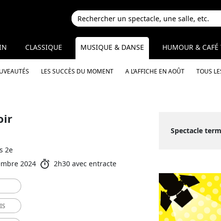
IN
CLASSIQUE
MUSIQUE & DANSE
HUMOUR & CAFÉ 
OUVEAUTÉS
LES SUCCÈS DU MOMENT
A L’AFFICHE EN AOÛT
TOUS LE
oir
Spectacle ter
s 2e
embre 2024
2h30 avec entracte
IS