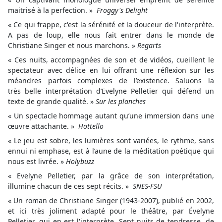
maitrisé à la perfection. »
Froggy's Delight
« Ce qui frappe, c'est la sérénité et la douceur de l'interprète.
A pas de loup, elle nous fait entrer dans le monde de
Christiane Singer et nous marchons. »
Regarts
« Ces nuits, accompagnées de son et de vidéos, cueillent le
spectateur avec délice en lui offrant une réflexion sur les
méandres parfois complexes de l’existence. Saluons la
très belle interprétation d’Evelyne Pelletier qui défend un
texte de grande qualité. »
Sur les planches
« Un spectacle hommage autant qu’une immersion dans une
œuvre attachante. »
Hottello
« Le jeu est sobre, les lumières sont variées, le rythme, sans
ennui ni emphase, est à l’aune de la méditation poétique qui
nous est livrée. »
Holybuzz
« Evelyne Pelletier, par la grâce de son interprétation,
illumine chacun de ces sept récits. »
SNES-FSU
« Un roman de Christiane Singer (1943-2007), publié en 2002,
et ici très joliment adapté pour le théâtre, par Évelyne
Pelletier, qui en est l'interprète. Sept nuits de tendresse, de