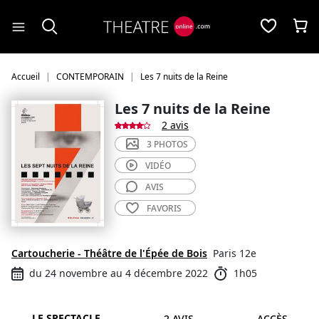
Panneau de gestion des cookies
Accueil
CONTEMPORAIN
Les 7 nuits de la Reine
Les 7 nuits de la Reine
2 avis
3 PHOTOS
VIDÉO
AVIS
FAVORIS
Cartoucherie - Théâtre de l'Épée de Bois
Paris 12e
du 24 novembre au 4 décembre 2022
1h05
LE SPECTACLE
2 AVIS
ACCÈS