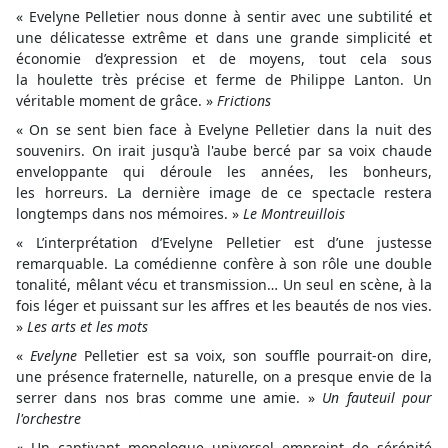
« Evelyne Pelletier nous donne à sentir avec une subtilité et
une délicatesse extrême et dans une grande simplicité et
économie d’expression et de moyens, tout cela sous
la houlette très précise et ferme de Philippe Lanton. Un
véritable moment de grâce. »
Frictions
« On se sent bien face à Evelyne Pelletier dans la nuit des
souvenirs. On irait jusqu'à l'aube bercé par sa voix chaude
enveloppante qui déroule les années, les bonheurs,
les horreurs. La dernière image de ce spectacle restera
longtemps dans nos mémoires. »
Le Montreuillois
« L’interprétation d’Evelyne Pelletier est d’une justesse
remarquable. La comédienne confère à son rôle une double
tonalité, mêlant vécu et transmission… Un seul en scène, à la
fois léger et puissant sur les affres et les beautés de nos vies.
»
Les arts et les mots
«
Evelyne
Pelletier est sa voix, son souffle pourrait-on dire,
une présence fraternelle, naturelle, on a presque envie de la
serrer dans nos bras comme une amie. »
Un fauteuil pour
l'orchestre
« Un captivant monologue universel empreint de sérénité