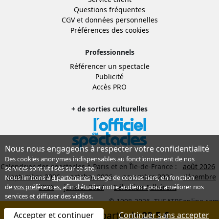
Questions fréquentes
CGV
et
données personnelles
Préférences des cookies
Professionnels
Référencer un spectacle
Publicité
Accès PRO
+ de sorties culturelles
Nous nous engageons à respecter votre confidentialité
Des cookies anonymes indispensables au fonctionnement de nos
Calendrier des spectacles à Paris et en Île-de-France :
août 2026
services sont utilisés sur ce site.
septembre 2026
octobre 2026
novembre 2026
décembre
Nous limitons à
4 partenaires
l’usage de cookies tiers, en fonction
2026
janvier 2027
Sélection Adhérent
de
vos préférences
, afin d'étudier notre audience pour améliorer nos
services et diffuser des vidéos.
© 1998-2026, THEATREonline.com
Réserver à partir de
23,5 €
Accepter et continuer
Continuer sans accepter