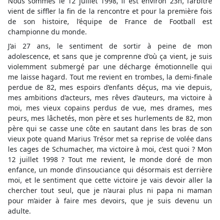
Nous sommes le 12 juillet 1998, il est environ 23h, l’arbitre
vient de siffler la fin de la rencontre et pour la première fois
de son histoire, l’équipe de France de Football est
championne du monde.
J’ai 27 ans, le sentiment de sortir à peine de mon
adolescence, et sans que je comprenne d’où ça vient, je suis
violemment submergé par une décharge émotionnelle qui
me laisse hagard. Tout me revient en trombes, la demi-finale
perdue de 82, mes espoirs d’enfants déçus, ma vie depuis,
mes ambitions d’acteurs, mes rêves d’auteurs, ma victoire à
moi, mes vieux copains perdus de vue, mes drames, mes
peurs, mes lâchetés, mon père et ses hurlements de 82, mon
père qui se casse une côte en sautant dans les bras de son
vieux pote quand Marius Trésor met sa reprise de volée dans
les cages de Schumacher, ma victoire à moi, c’est quoi ? Mon
12 juillet 1998 ? Tout me revient, le monde doré de mon
enfance, un monde d’insouciance qui désormais est derrière
moi, et le sentiment que cette victoire je vais devoir aller la
chercher tout seul, que je n’aurai plus ni papa ni maman
pour m’aider à faire mes devoirs, que je suis devenu un
adulte.