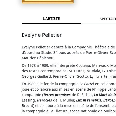
L'ARTISTE
SPECTAC
Evelyne Pelletier
Evelyne Pelletier débute à la Compagnie Théâtrale de 
d’abord au Studio 34 puis auprès de Pierre-Olivier Sc
Maurice Bénichou.
De 1978 à 1989, elle interprète Cocteau, Marivaux, Mo
des textes contemporains (M. Duras, M. Viala, G. Foi
Georges Gaillard, Pierre-Olivier Scotto, Lyli Iriarte, 
En 1989 elle fonde la compagnie
Le Cartel
en collabora
joue et collabore aux mises en scène de Philippe Lant
compagnie (
Terres promises
de R. Fichet,
La Mort de 
Lessing,
Heraclès
de H. Müller,
Lux in tenebris
,
L’Excep
Brecht) et collabore à la mise en scène de l’ensemble
la compagnie à La Filature, scène nationale de Mulho