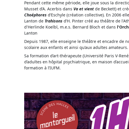
Pendant cette même période, elle joue sous la directio
Musset d’A. Acerbis dans
Va et vient
de Beckett) et cr
Choéphores
d’Eschyle (création collective). En 2006 el
Lanton de
Trahisons
d’H. Pinter créé au théâtre de l'A
d'Herlinde Koelbl, m.e.s. Bernard Bloch et dans
l'Orc
Lanton
Depuis 1987, elle enseigne le théâtre et encadre de no
scolaire aux enfants et ainsi qu’aux adultes amateurs.
Sa formation d’art-thérapeute (Université Paris V-René
d’adultes en hôpital psychiatrique, en maison d’accuei
formation à l’IUFM.