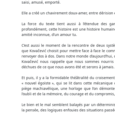
saisi, amusé, emporté.
Elle a créé un chavirement doux-amer, entre dérision e
La force du texte tient aussi à l’étendue des g
profondément, cette histoire est une histoire humaine,
amitié inconnue, d’un amour tu.
C’est aussi le moment de la rencontre de deux sy
que Kovačević choisit pour mettre face à face le comm
renvoyer dos à dos. Dans notre monde d’aujourd’hui, c
Kovačević nous rappelle que nous sommes nourris
déchues de ce que nous avons été et serons à jamais.
Et puis, il y a la formidable théâtralité du croisemen
« nouvel égoïste », qui se lit dans cette mécanique
piège machiavélique, une horloge que l’on démonte
l’oubli et de la mémoire, du courage et du compromis, 
Le bien et le mal semblent balayés par un détermin
la pensée, des logiques enfouies des situations passé