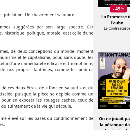
- 49
%
t jubilation. Un chavirement salutaire.
La Promesse 
l'aube
ammes suggérées par son large spectre. Car
Le Contrescarp
 historique, politique, morale, c’est celle d’une
stèmes, de deux conceptions du monde, moment
unisme et le capitalisme, pour, sans doute, les
elui d’une immédiateté efficace et triomphante,
 de nos propres fantômes, comme les ombres
t de ces deux êtres, de « l’ancien salaud » et du
 ciselée, puisque la pièce se déploie comme un
 pour en exposer les rouages cachés, ceux de
du suintement de la vie qui s’écoule.
isme élevé sur les bases du conditionnement de
On ne jouait pa
es.
la pétanque d