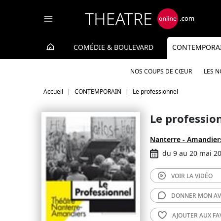
Panneau de gestion des cookies
COMÉDIE & BOULEVARD
CONTEMPORA
NOS COUPS DE CŒUR
LES 
Accueil
CONTEMPORAIN
Le professionnel
Le professio
Nanterre - Amandier
du 9 au 20 mai 2
VOIR LA
VIDÉO
DONNER MON
AV
AJOUTER AUX
FA