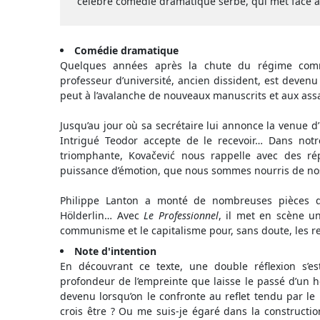
célèbre comédie dramatique serbe, qui met face à
Comédie dramatique
Quelques années après la chute du régime commu
professeur d’université, ancien dissident, est devenu s
peut à l’avalanche de nouveaux manuscrits et aux assa
Jusqu’au jour où sa secrétaire lui annonce la venue d
Intrigué Teodor accepte de le recevoir… Dans notr
triomphante, Kovačević nous rappelle avec des ré
puissance d’émotion, que nous sommes nourris de no
Philippe Lanton a monté de nombreuses pièces de 
Hölderlin… Avec
Le Professionnel
, il met en scène u
communisme et le capitalisme pour, sans doute, les r
Note d'intention
En découvrant ce texte, une double réflexion s’e
profondeur de l’empreinte que laisse le passé d’un h
devenu lorsqu’on le confronte au reflet tendu par le 
crois être ? Ou me suis-je égaré dans la construction