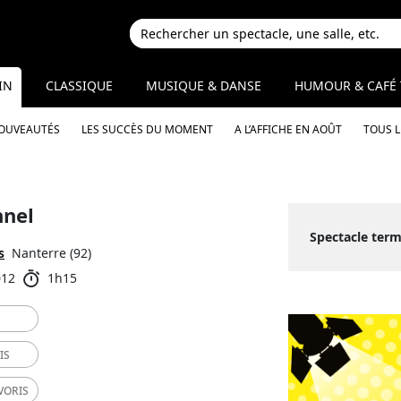
IN
CLASSIQUE
MUSIQUE & DANSE
HUMOUR & CAFÉ 
NOUVEAUTÉS
LES SUCCÈS DU MOMENT
A L’AFFICHE EN AOÛT
TOUS 
nnel
Spectacle term
s
Nanterre (92)
012
1h15
IS
VORIS