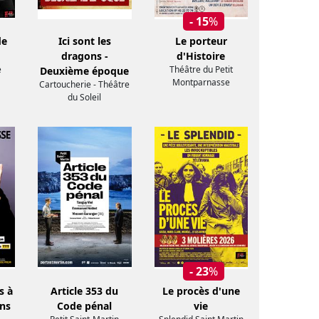
- 15
%
de
Ici sont les
Le porteur
dragons -
d'Histoire
e
Théâtre du Petit
Deuxième époque
Montparnasse
Cartoucherie - Théâtre
du Soleil
- 23
%
s à
Article 353 du
Le procès d'une
ans
Code pénal
vie