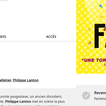
AVIS
ACCÈS
lletier,
Philippe Lanton
Revend
iste yougoslave, un ancien dissident,
Partena
ite.
Philippe Lanton
met en scène la plus