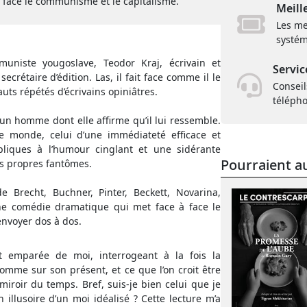
 face le communisme et le capitalisme.
Meill
Les me
systém
niste yougoslave, Teodor Kraj, écrivain et
Servic
ecrétaire d’édition. Las, il fait face comme il le
Conseil
uts répétés d’écrivains opiniâtres.
téléph
’un homme dont elle affirme qu’il lui ressemble.
e monde, celui d’une immédiateté efficace et
pliques à l’humour cinglant et une sidérante
Pourraient au
s propres fantômes.
Brecht, Buchner, Pinter, Beckett, Novarina,
ne comédie dramatique qui met face à face le
envoyer dos à dos.
st emparée de moi, interrogeant à la fois la
omme sur son présent, et ce que l’on croit être
miroir du temps. Bref, suis-je bien celui que je
 illusoire d’un moi idéalisé ? Cette lecture m’a