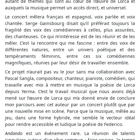
autant de thèmes qui sont au cœur de l’œuvre de Lorca et
auxquels la musique permet un accès direct, et universel.
Le concert mêlera français et espagnol, voix parlée et voix
chantée. Serge Gainsbourg disait qu’il préférait toujours la
fragilité des voix des comédiennes à celles, plus assurées,
des chanteuses. Ce qui m’intéresse est de les réunir et de les
mêler. C’est la rencontre qui me fascine : entre des voix de
différentes natures, entre un univers poétique et des
tempéraments féminins, entre ces six comédiennes
magnifiques, réunies par leur désir de travailler ensemble.
Ce projet n’aurait pas vu le jour sans ma collaboration avec
Pascal Sangla, compositeur, chanteur, pianiste, comédien, qui
travaille avec moi à mettre en musique la poésie de Lorca
depuis Yerma. C’est le travail musical que nous avons déjà
mené sur l’œuvre de Lorca qui m’a donné envie de conclure
mon parcours avec cet auteur par un concert plutôt que par
une nouvelle mise en scène. Parce que la musique, mêlée au
jeu, dans une forme hybride, me semble le vecteur idéal
pour rendre accessible et ludique la poésie de Federico.
Andando
est un événement rare. La réunion de talents
singuliers autour d’un rêve commun : faire revivre, le temps