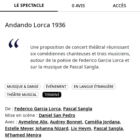
LE SPECTACLE
0 AVIS
ACCÈS
Andando Lorca 1936
Une proposition de concert théâtral réunissant
six comédiennes chanteuses et trois musiciens,
autour de la poésie de Federico Garcia Lorca et
sur la musique de Pascal Sangla.
MUSIQUE & DANSE
ÉVÉNEMENT
EN LANGUE ÉTRANGÈRE
THÉÂTRE MUSICAL
TERMINÉ
De :
Federico Garcia Lorca,
Pascal Sangla
Mise en scène :
Daniel San Pedro
Avec :
Aymeline Alix,
Audrey Bonnet,
Camélia Jordana,
Estelle Meyer,
Johanna Nizard,
Liv Heym,
Pascal Sangla,
M’hamed Menjra