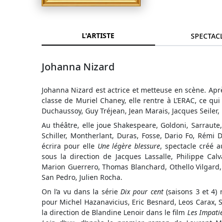
L'ARTISTE
SPECTAC
Johanna Nizard
Johanna Nizard est actrice et metteuse en scène. Apr
classe de Muriel Chaney, elle rentre à L’ERAC, ce qui 
Duchaussoy, Guy Tréjean, Jean Marais, Jacques Seiler
Au théâtre, elle joue Shakespeare, Goldoni, Sarraute,
Schiller, Montherlant, Duras, Fosse, Dario Fo, Rémi 
écrira pour elle
Une légère blessure
, spectacle créé a
sous la direction de Jacques Lassalle, Philippe Calv
Marion Guerrero, Thomas Blanchard, Othello Vilgard, 
San Pedro, Julien Rocha.
On l’a vu dans la série
Dix pour cent
(saisons 3 et 4) 
pour Michel Hazanavicius, Eric Besnard, Leos Carax,
la direction de Blandine Lenoir dans le film
Les Impati