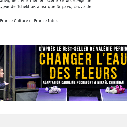
auvignier. Elle met en scène
Le Mensonge
de
 cygne
de Tchekhov, ainsi que
Si ça va, bravo
de
France Culture et France Inter.