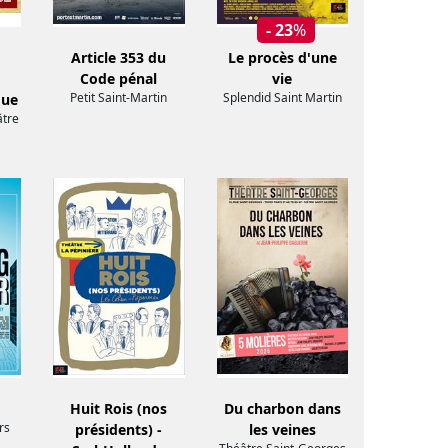
- 23
%
Article 353 du
Le procès d'une
Code pénal
vie
Petit Saint-Martin
Splendid Saint Martin
que
âtre
Huit Rois (nos
Du charbon dans
rs
présidents) -
les veines