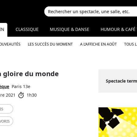
IN
CLASSIQUE
MUSIQUE & DANSE
HUMOUR & CAFÉ 
NOUVEAUTÉS
LES SUCCÈS DU MOMENT
A L’AFFICHE EN AOÛT
TOUS 
la gloire du monde
Spectacle term
hèque
Paris 13e
bre 2021
1h30
IS
VORIS