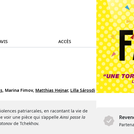
AVIS
ACCÈS
s,
Marina Fimov,
Matthias Hejnar,
Lilla Sárosdi
olences patriarcales, en racontant la vie de
Revend
e voir une pièce qui s’appelle
Ainsi passe la
atonov
de Tchekhov.
Partena