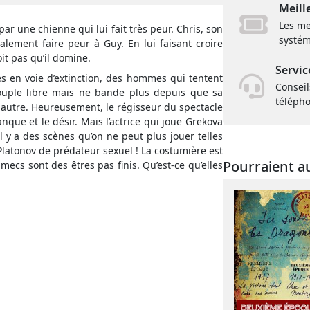
Meill
Les me
 une chienne qui lui fait très peur. Chris, son
systém
lement faire peur à Guy. En lui faisant croire
it pas qu’il domine.
Servic
 en voie d’extinction, des hommes qui tentent
Conseil
couple libre mais ne bande plus depuis que sa
téléph
n autre. Heureusement, le régisseur du spectacle
anque et le désir. Mais l’actrice qui joue Grekova
l y a des scènes qu’on ne peut plus jouer telles
 Platonov de prédateur sexuel ! La costumière est
Pourraient au
mecs sont des êtres pas finis. Qu’est-ce qu’elles