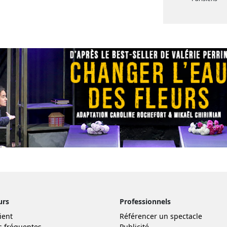
urs
Professionnels
ient
Référencer un spectacle
s fréquentes
Publicité