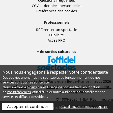
Questions fréquentes
CGV
et
données personnelles
Préférences des cookies
Professionnels
Référencer un spectacle
Publicité
Accès PRO
+ de sorties culturelles
Nous nous engageons à respecter votre confidentialité
Des cookies anonymes indispensables au fonctionnement de nos
Calendrier des spectacles à Paris et en Île-de-France :
août 2026
services sont utilisés sur ce site.
septembre 2026
octobre 2026
novembre 2026
décembre
Nous limitons à
4 partenaires
l’usage de cookies tiers, en fonction
2026
janvier 2027
Sélection Adhérent
de
vos préférences
, afin d'étudier notre audience pour améliorer nos
services et diffuser des vidéos.
© 1998-2026, THEATREonline.com
Accepter et continuer
Continuer sans accepter
Spectacle terminé depuis le vendredi 7 mars 2025