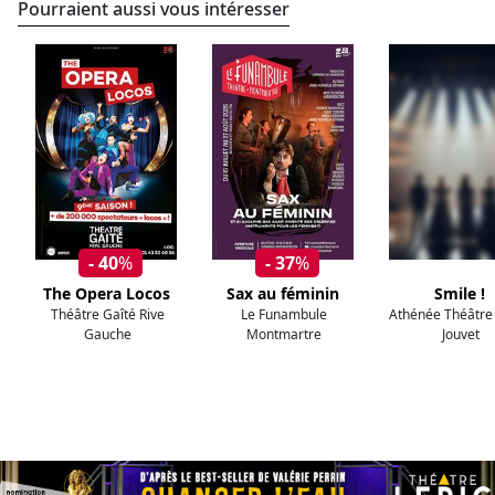
Pourraient aussi vous intéresser
- 40
%
- 37
%
The Opera Locos
Sax au féminin
Smile !
Théâtre Gaîté Rive
Le Funambule
Athénée Théâtre 
Gauche
Montmartre
Jouvet