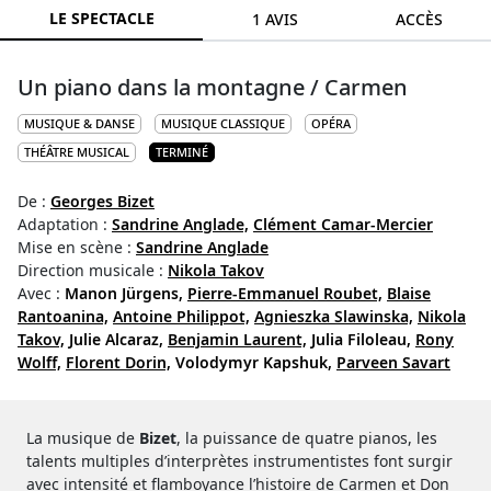
LE SPECTACLE
1 AVIS
ACCÈS
Un piano dans la montagne / Carmen
MUSIQUE & DANSE
MUSIQUE CLASSIQUE
OPÉRA
THÉÂTRE MUSICAL
TERMINÉ
De :
Georges Bizet
Adaptation :
Sandrine Anglade,
Clément Camar-Mercier
Mise en scène :
Sandrine Anglade
Direction musicale :
Nikola Takov
Avec :
Manon Jürgens,
Pierre-Emmanuel Roubet,
Blaise
Rantoanina,
Antoine Philippot,
Agnieszka Slawinska,
Nikola
Takov,
Julie Alcaraz,
Benjamin Laurent,
Julia Filoleau,
Rony
Wolff,
Florent Dorin,
Volodymyr Kapshuk,
Parveen Savart
La musique de
Bizet
, la puissance de quatre pianos, les
talents multiples d’interprètes instrumentistes font surgir
avec intensité et flamboyance l’histoire de Carmen et Don