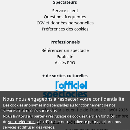
Spectateurs
Service client
Questions fréquentes
CGV
et
données personnelles
Préférences des cookies
Professionnels
Référencer un spectacle
Publicité
Accès PRO
+ de sorties culturelles
Nous nous engageons à respecter votre confidentialité
Des cookies anonymes indispensables au fonctionnement de nos
Calendrier des spectacles à Paris et en Île-de-France :
août 2026
services sont utilisés sur ce site.
septembre 2026
octobre 2026
novembre 2026
décembre
Nous limitons à
4 partenaires
l’usage de cookies tiers, en fonction
de
vos préférences
, afin d'étudier notre audience pour améliorer nos
2026
janvier 2027
Sélection Adhérent
services et diffuser des vidéos.