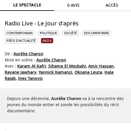
LE SPECTACLE
0 AVIS
ACCÈS
Radio Live - Le Jour d'après
CONTEMPORAIN
POLITIQUE
SOCIÉTÉ
DOCUMENTAIRE
PIÈCE D'ACTUALITÉ
44,5 €
De :
Aurélie Charon
Mise en scène :
Aurélie Charon
Avec :
Karam Al Kafri,
Sihame El Mesbahi,
Amir Hassan,
Rayane Jawhary,
Yannick Kamanzi,
Oksana Leuta,
Hala
Rajab,
Ines Tanovic
Depuis une décennie,
Aurélie Charon
va à la rencontre des
jeunes du monde entier et sonde les possibilités du récit
documentaire.