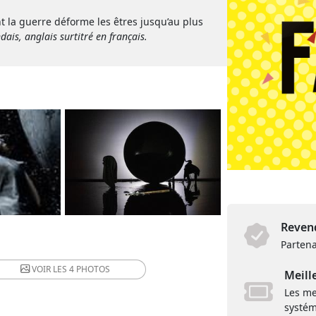
t la guerre déforme les êtres jusqu’au plus
dais, anglais surtitré en français.
Revend
Partena
VOIR LES
4 PHOTOS
Meill
Les me
systém