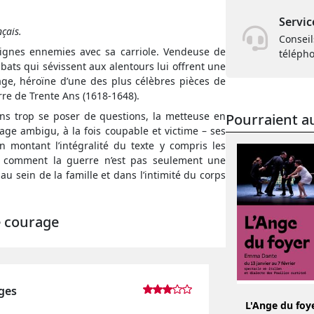
Servic
nçais.
Conseil
 lignes ennemies avec sa carriole. Vendeuse de
téléph
bats qui sévissent aux alentours lui offrent une
age, héroïne d’une des plus célèbres pièces de
rre de Trente Ans (1618-1648).
sans trop se poser de questions, la metteuse en
Pourraient au
ge ambigu, à la fois coupable et victime – ses
 montant l’intégralité du texte y compris les
 comment la guerre n’est pas seulement une
au sein de la famille et dans l’intimité du corps
e courage
ges
L'Ange du foy