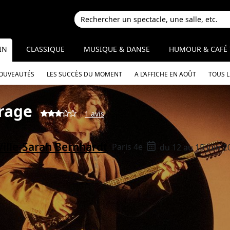
IN
CLASSIQUE
MUSIQUE & DANSE
HUMOUR & CAFÉ 
NOUVEAUTÉS
LES SUCCÈS DU MOMENT
A L’AFFICHE EN AOÛT
TOUS 
rage
1 avis
Ville-Sarah Bernhardt
Paris 4e
du 12 au 15 juin 2