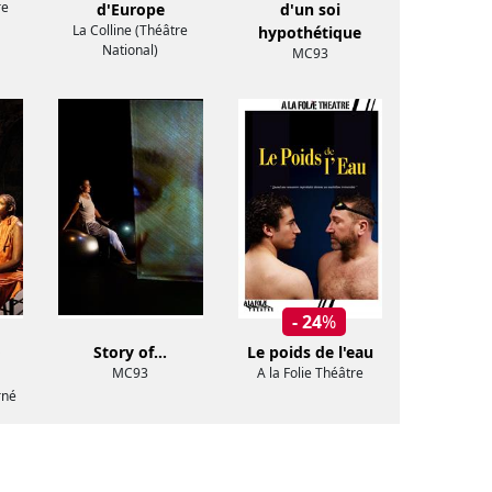
re
d'Europe
d'un soi
La Colline (Théâtre
hypothétique
National)
MC93
- 24
%
o
Story of…
Le poids de l'eau
MC93
A la Folie Théâtre
rné