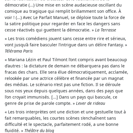
démocratie (...) Une mise en scène audacieuse oscillant du
comique au tragique qui remplit brillamment son office. À
voir ! (...) Avec Le Parfait Manuel, se déploie toute la force de
la satire politique pour regarder en face les dangers sans
cesse réactivés qui guettent la démocratie. »
La Terrasse
« Les trois comédiens jouent sans cesse entre rire et sérieux,
vont jusqu’à faire basculer l’intrigue dans un délire Fantasy. »
Télérama Paris
« Mariana Lézin et Paul Tilmont l’ont compris avant beaucoup
d’autres : la dictature de demain ne débarquera pas dans le
fracas des chars. Elle sera élue démocratiquement, acclamée,
relookée par une actrice célèbre et financée par un magnat
des médias. Le scénario n’est pas une fiction. Il se déroule
sous nos yeux depuis quelques années, dans des pays que
l’on croyait immunisés. [...] Dans un pays qui bascule, ce
genre de prise de parole compte. »
Lever de rideau
« Les trois interprètes ont une diction et une gestuelle tout à
fait remarquables, les courtes scènes s’enchaînent sans
difficulté et le spectacle, parfaitement rodé, a une bonne
fluidité. »
Théâtre du blog