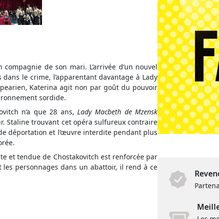
n compagnie de son mari. L’arrivée d’un nouvel
is dans le crime, l’apparentant davantage à Lady
pearien, Katerina agit non par goût du pouvoir
vironnement sordide.
ovitch n’a que 28 ans,
Lady Macbeth de Mzensk
. Staline trouvant cet opéra sulfureux contraire
de déportation et l’œuvre interdite pendant plus
orée.
nte et tendue de Chostakovitch est renforcée par
 les personnages dans un abattoir, il rend à ce
Revend
Partena
Meill
Les me