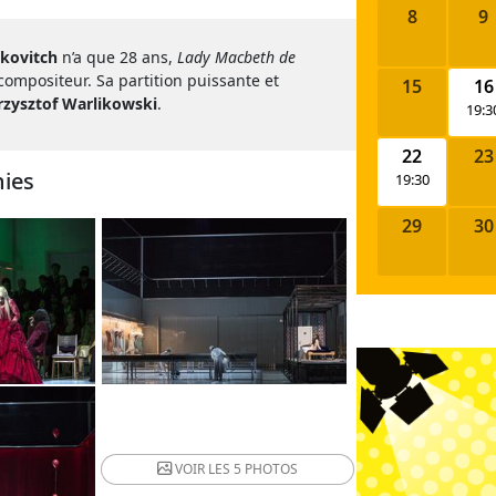
8
9
akovitch
n’a que 28 ans,
Lady Macbeth de
ompositeur. Sa partition puissante et
15
16
rzysztof Warlikowski
.
19:3
22
23
ies
19:30
29
30
VOIR LES
5 PHOTOS