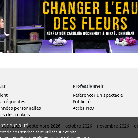
urs
Professionnels
ient
Référencer un spectacle
s fréquentes
Publicité
nnées personnelles
Accès PRO
es des cookies
fidentialité
août 2026
septembre 2026
octobre 2026
novembre 2026
d
de nos services sont utilisés sur ce site.
en fonction de
vos préférences
, afin d'étudier notre