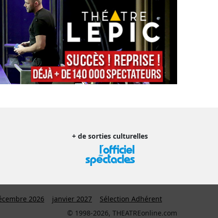
+ de sorties culturelles
écembre 2026
janvier 2027
Sélection Adhérent
© 1998-2026, THEATREonline.com