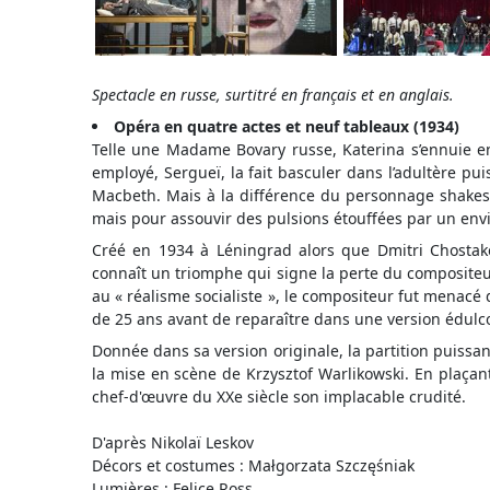
Spectacle en russe, surtitré en français et en anglais.
Opéra en quatre actes et neuf tableaux (1934)
Telle une Madame Bovary russe, Katerina s’ennuie e
employé, Sergueï, la fait basculer dans l’adultère pu
Macbeth. Mais à la différence du personnage shakes
mais pour assouvir des pulsions étouffées par un en
Créé en 1934 à Léningrad alors que Dmitri Chostak
connaît un triomphe qui signe la perte du compositeur
au « réalisme socialiste », le compositeur fut menacé 
de 25 ans avant de reparaître dans une version édulc
Donnée dans sa version originale, la partition puissa
la mise en scène de Krzysztof Warlikowski. En plaçant
chef-d'œuvre du XXe siècle son implacable crudité.
D'après Nikolaï Leskov
Décors et costumes : Małgorzata Szczęśniak
Lumières : Felice Ross