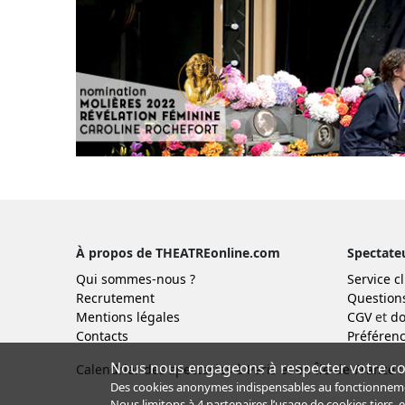
À propos de THEATREonline.com
Spectate
Qui sommes-nous ?
Service cl
Recrutement
Question
Mentions légales
CGV
et
do
Contacts
Préférenc
Nous nous engageons à respecter votre con
Calendrier des spectacles à Paris et en Île-de-France :
Des cookies anonymes indispensables au fonctionnement 
Nous limitons à
4 partenaires
l’usage de cookies tiers, 