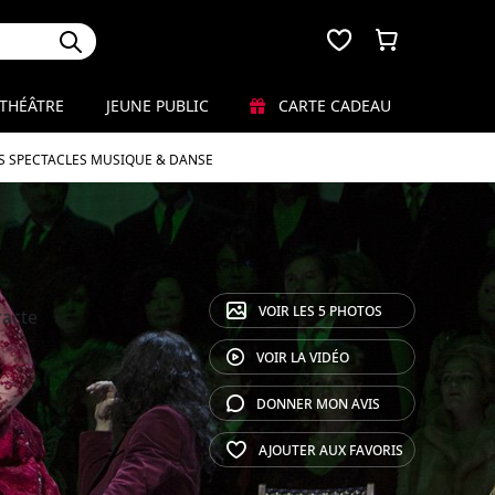
THÉÂTRE
JEUNE PUBLIC
CARTE CADEAU
S SPECTACLES MUSIQUE & DANSE
VOIR LES
5 PHOTOS
racte
VOIR LA
VIDÉO
DONNER MON
AVIS
AJOUTER AUX
FAVORIS