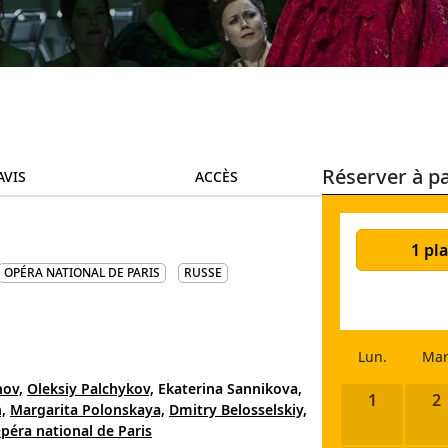
Réserver à pa
AVIS
ACCÈS
1 pla
OPÉRA NATIONAL DE PARIS
RUSSE
Lun.
Mar
nov,
Oleksiy Palchykov,
Ekaterina Sannikova,
1
2
,
Margarita Polonskaya,
Dmitry Belosselskiy,
péra national de Paris