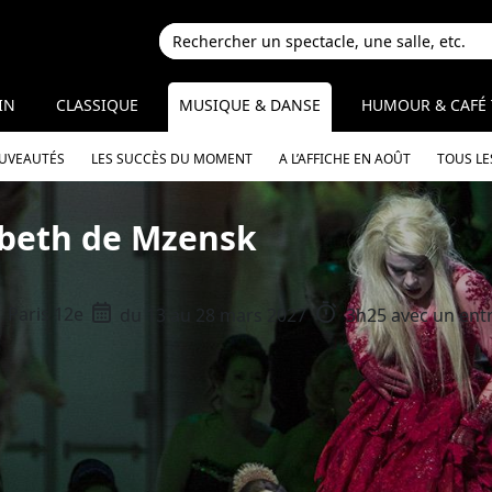
IN
CLASSIQUE
MUSIQUE & DANSE
HUMOUR & CAFÉ 
OUVEAUTÉS
LES SUCCÈS DU MOMENT
A L’AFFICHE EN AOÛT
TOUS LE
beth de Mzensk
Paris 12e
du 13 au 28 mars 2027
3h25 avec un ent