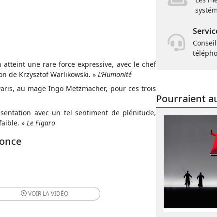
systém
Servic
Conseil
téléph
h atteint une rare force expressive, avec le chef
on de Krzysztof Warlikowski. »
L’Humanité
Paris, au mage Ingo Metzmacher, pour ces trois
Pourraient au
sentation avec un tel sentiment de plénitude,
faible. »
Le Figaro
nonce
VOIR LA
VIDÉO