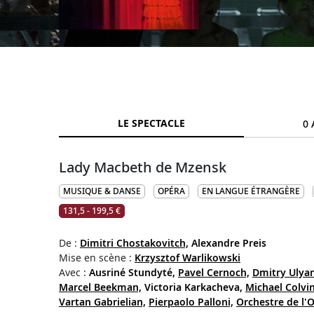
LE SPECTACLE
0 
Lady Macbeth de Mzensk
MUSIQUE & DANSE
OPÉRA
EN LANGUE ÉTRANGÈRE
131,5 - 199,5 €
De :
Dimitri Chostakovitch,
Alexandre Preis
Mise en scène :
Krzysztof Warlikowski
Avec :
Ausriné Stundyté,
Pavel Cernoch,
Dmitry Ulya
Marcel Beekman,
Victoria Karkacheva,
Michael Colvin
Vartan Gabrielian,
Pierpaolo Palloni,
Orchestre de l'O