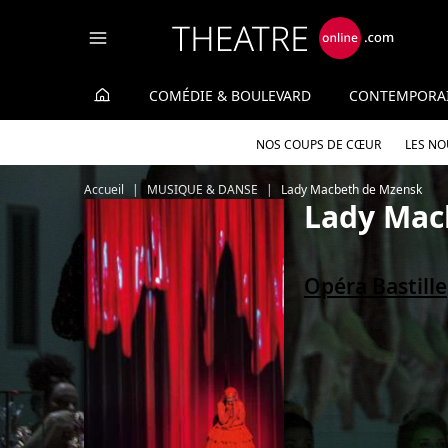
Panneau de gestion des cookies
COMÉDIE & BOULEVARD
CONTEMPORA
NOS COUPS DE CŒUR
LES N
Accueil
MUSIQUE & DANSE
Lady Macbeth de Mzensk
Lady Mac
Opéra Bastille