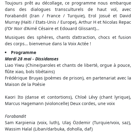
Toujours prêt au décollage, ce programme nous embarque
dans des dialogues transculturels de haut vol, avec
Forabandit (Iran / France / Turquie), Erol Josué et David
Murray (Haïti / Etats-Unis / Europe), Arthur H et Nicolas Repac
(
l’Or Noir
d’Aimé Césaire et Edouard Glissant)…
Musiques des sphères, chants d’attraction, chocs et fusion
des corps… bienvenue dans la Voix Actée !
Programme
Mardi 28 mai - Dissidanses
Liao Yiwu (Chine/paroles et chants de liberté, orgue à pouce,
flûte xiao, bols tibétains)
Frédérique Bruyas (poèmes de prison), en partenariat avec la
Maison de la Poésie
Kaori Ito (danse et contortions), Chloé Lévy (chant lyrique),
Marcus Hagemann (violoncelle) Deux cordes, une voix
Forabandit
Sam Karpienia (voix, luth), Ulaş Özdemir (Turquie/voix, saz),
Wassim Halal (Liban/darbuka, doholla, daf)