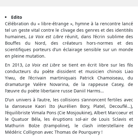
Edito
Célébration du « libre-étrange », hymne à la rencontre lancé
tel un geste vital contre le clivage des genres et des identités
humaines,
La Voix est Libre
réunit, dans l’écrin sublime des
Bouffes du Nord, des créateurs hors-normes et des
scientifiques porteurs d’un éclairage sensible sur un monde
en pleine mutation.
En 2013,
La Voix est Libre
se tient en écrit libre sur les fils
conducteurs du poète dissident et musicien chinois Liao
Yiwu, de l’écrivain martiniquais Patrick Chamoiseau, du
dramaturge Valère Novarina, de la rappeuse Casey, de
l’œuvre du poète libertaire russe Daniil Harms…
D’un univers à l’autre, les collisions s’annoncent fertiles avec
la danseuse Kaori Ito (Aurélien Bory, Platel, Decouflé…),
l’équilibriste Vimala Pons (Cie Mosjoukine), Albert Marcoeur et
le Quatuor Béla, les éruptions sol-air de Louis Sclavis et
Mathurin Bolze (trampoline), le clash interstellaire de
Médéric Collignon avec Thomas de Pourquery !