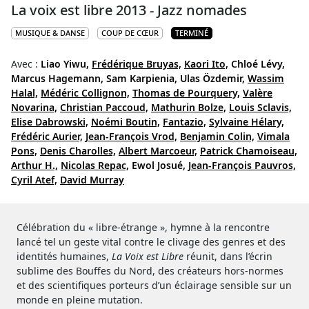
La voix est libre 2013 - Jazz nomades
MUSIQUE & DANSE
COUP DE CŒUR
TERMINÉ
Avec :
Liao Yiwu,
Frédérique Bruyas,
Kaori Ito,
Chloé Lévy,
Marcus Hagemann,
Sam Karpienia,
Ulas Özdemir,
Wassim
Halal,
Médéric Collignon,
Thomas de Pourquery,
Valère
Novarina,
Christian Paccoud,
Mathurin Bolze,
Louis Sclavis,
Elise Dabrowski,
Noémi Boutin,
Fantazio,
Sylvaine Hélary,
Frédéric Aurier,
Jean-François Vrod,
Benjamin Colin,
Vimala
Pons,
Denis Charolles,
Albert Marcoeur,
Patrick Chamoiseau,
Arthur H.,
Nicolas Repac,
Ewol Josué,
Jean-François Pauvros,
Cyril Atef,
David Murray
Célébration du « libre-étrange », hymne à la rencontre
lancé tel un geste vital contre le clivage des genres et des
identités humaines,
La Voix est Libre
réunit, dans l’écrin
sublime des Bouffes du Nord, des créateurs hors-normes
et des scientifiques porteurs d’un éclairage sensible sur un
monde en pleine mutation.