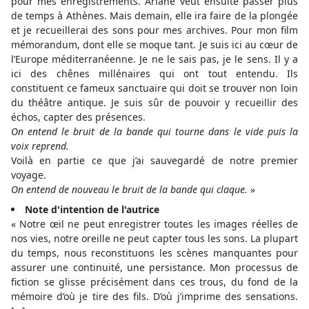
pour mes enregistrements. Ariane veut ensuite passer plus
de temps à Athènes. Mais demain, elle ira faire de la plongée
et je recueillerai des sons pour mes archives. Pour mon film
mémorandum, dont elle se moque tant. Je suis ici au cœur de
l’Europe méditerranéenne. Je ne le sais pas, je le sens. Il y a
ici des chênes millénaires qui ont tout entendu. Ils
constituent ce fameux sanctuaire qui doit se trouver non loin
du théâtre antique. Je suis sûr de pouvoir y recueillir des
échos, capter des présences.
On entend le bruit de la bande qui tourne dans le vide puis la
voix reprend.
Voilà en partie ce que j’ai sauvegardé de notre premier
voyage.
On entend de nouveau le bruit de la bande qui claque.
»
Note d'intention de l'autrice
« Notre œil ne peut enregistrer toutes les images réelles de
nos vies, notre oreille ne peut capter tous les sons. La plupart
du temps, nous reconstituons les scènes manquantes pour
assurer une continuité, une persistance. Mon processus de
fiction se glisse précisément dans ces trous, du fond de la
mémoire d’où je tire des fils. D’où j’imprime des sensations.