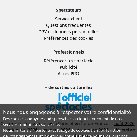
Spectateurs
Service client
Questions fréquentes
CGV
et
données personnelles
Préférences des cookies
Professionnels
Référencer un spectacle
Publicité
Accès PRO
+ de sorties culturelles
Nous nous engageons à respecter votre confidentialité
Des cookies anonymes indispensables au fonctionnement de nos
Calendrier des spectacles à Paris et en Île-de-France :
août 2026
services sont utilisés sur ce site.
septembre 2026
octobre 2026
novembre 2026
décembre
Nous limitons à
4 partenaires
l’usage de cookies tiers, en fonction
2026
janvier 2027
Sélection Adhérent
de
vos préférences
, afin d'étudier notre audience pour améliorer nos