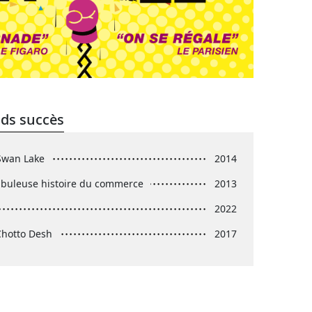
nds succès
Swan Lake
2014
abuleuse histoire du commerce
2013
2022
Chotto Desh
2017