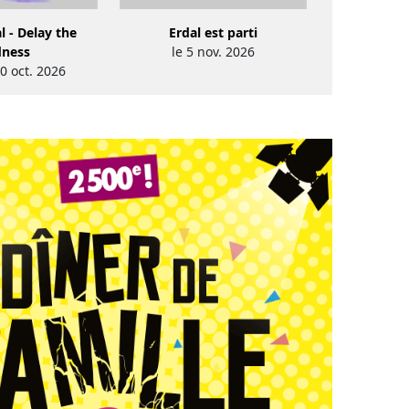
l - Delay the
Erdal est parti
dness
le 5 nov. 2026
0 oct. 2026