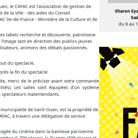
uen, le CAFAC est l'association de gestion de
Sharon Eya
t de la ville - des aides du Conseil
Sa
C Ile-de-France - Ministère de la Culture et de
du 8 au 1
des labels recherche et découverte, patrimoine
 l’image tant en direction des publics jeunes
alisateurs, animons des débats passionnés.
ébut du spectacle.
rès la fin du spectacle.
uite, merci de le préciser avant votre commande
ilités). Les salles sont équipées d'un système
es spectateurs malentendants.
 municipalité de Saint-Ouen, est la propriété de
 CAFAC, à travers une délégation de service
apogée du cinéma dans la banlieue parisienne.
lhambra (1 700 places), le Trianon (300 places) et