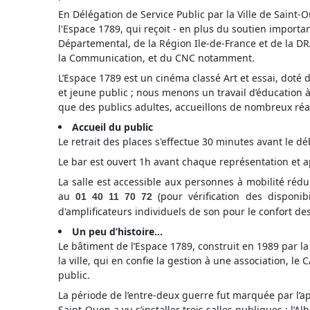
En Délégation de Service Public par la Ville de Saint-O
l'Espace 1789, qui reçoit - en plus du soutien importan
Départemental, de la Région Ile-de-France et de la DRA
la Communication, et du CNC notamment.
L’Espace 1789 est un cinéma classé Art et essai, doté 
et jeune public ; nous menons un travail d’éducation à
que des publics adultes, accueillons de nombreux ré
Accueil du public
Le retrait des places s'effectue 30 minutes avant le d
Le bar est ouvert 1h avant chaque représentation et ap
La salle est accessible aux personnes à mobilité réd
au
(pour vérification des disponib
01 40 11 70 72
d'amplificateurs individuels de son pour le confort d
Un peu d’histoire...
Le bâtiment de l’Espace 1789, construit en 1989 par la
la ville, qui en confie la gestion à une association, le
public.
La période de l’entre-deux guerre fut marquée par l’
Saint-Ouen a vu s’installer trois salles publiques : l’A