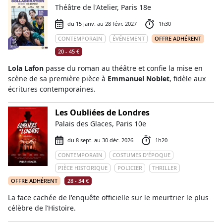
Théâtre de l'Atelier, Paris 18e
du 15 janv. au 28 févr. 2027
1h30
CONTEMPORAIN
ÉVÉNEMENT
OFFRE ADHÉRENT
20 - 45 €
Lola Lafon
passe du roman au théâtre et confie la mise en
scène de sa première pièce à
Emmanuel Noblet
, fidèle aux
écritures contemporaines.
Les Oubliées de Londres
Palais des Glaces, Paris 10e
du 8 sept. au 30 déc. 2026
1h20
CONTEMPORAIN
COSTUMES D'ÉPOQUE
PIÈCE HISTORIQUE
POLICIER
THRILLER
OFFRE ADHÉRENT
28 - 34 €
La face cachée de l'enquête officielle sur le meurtrier le plus
célèbre de l’Histoire.