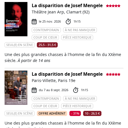
La disparition de Josef Mengele
Théâtre Jean Arp, Clamart (92)
le 25 nov. 2026
1h15
CONTEMPORAIN
À NE PAS MANQUER
COUP DE CŒUR
PIÈCE HISTORIQUE
SEUL(E) EN SCÈNE
25,5 - 31,5 €
Une des plus grandes chasses à l'homme de la fin du XXème
siècle.
À partir de 14 ans
La disparition de Josef Mengele
Paris-Villette, Paris 19e
du 7 au 8 sept. 2026
1h15
CONTEMPORAIN
À NE PAS MANQUER
COUP DE CŒUR
PIÈCE HISTORIQUE
SEUL(E) EN SCÈNE
OFFRE ADHÉRENT
- 31%
10 - 26,5 €
Une des plus grandes chasses à l'homme de la fin du XXème