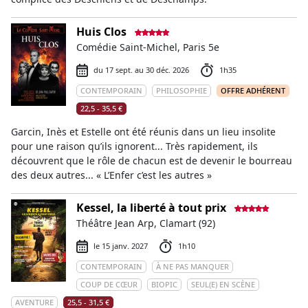
Huis Clos
Comédie Saint-Michel, Paris 5e
du 17 sept. au 30 déc. 2026
1h35
CONTEMPORAIN
PHILOSOPHIE
OFFRE ADHÉRENT
22,5 - 35,5 €
Garcin, Inès et Estelle ont été réunis dans un lieu insolite
pour une raison qu’ils ignorent... Très rapidement, ils
découvrent que le rôle de chacun est de devenir le bourreau
des deux autres... « L’Enfer c’est les autres »
Kessel, la liberté à tout prix
Théâtre Jean Arp, Clamart (92)
le 15 janv. 2027
1h10
CONTEMPORAIN
À NE PAS MANQUER
COUP DE CŒUR
BIOPIC
SEUL(E) EN SCÈNE
AVENTURE
25,5 - 31,5 €