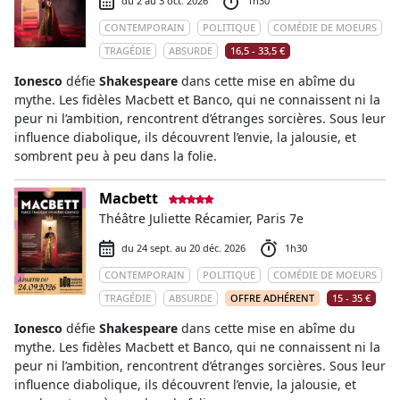
du 2 au 3 oct. 2026
1h30
CONTEMPORAIN
POLITIQUE
COMÉDIE DE MOEURS
TRAGÉDIE
ABSURDE
16,5 - 33,5 €
Ionesco
défie
Shakespeare
dans cette mise en abîme du
mythe. Les fidèles Macbett et Banco, qui ne connaissent ni la
peur ni l’ambition, rencontrent d’étranges sorcières. Sous leur
influence diabolique, ils découvrent l’envie, la jalousie, et
sombrent peu à peu dans la folie.
Macbett
Théâtre Juliette Récamier, Paris 7e
du 24 sept. au 20 déc. 2026
1h30
CONTEMPORAIN
POLITIQUE
COMÉDIE DE MOEURS
TRAGÉDIE
ABSURDE
OFFRE ADHÉRENT
15 - 35 €
Ionesco
défie
Shakespeare
dans cette mise en abîme du
mythe. Les fidèles Macbett et Banco, qui ne connaissent ni la
peur ni l’ambition, rencontrent d’étranges sorcières. Sous leur
influence diabolique, ils découvrent l’envie, la jalousie, et