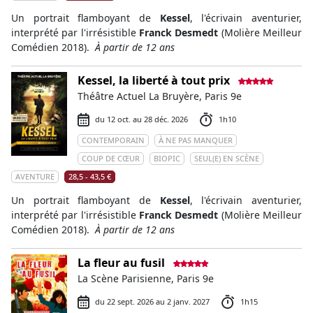
Un portrait flamboyant de
Kessel
, l'écrivain aventurier,
interprété par l'irrésistible
Franck Desmedt
(Molière Meilleur
Comédien 2018).
À partir de 12 ans
Kessel, la liberté à tout prix
Théâtre Actuel La Bruyère, Paris 9e
du 12 oct. au 28 déc. 2026
1h10
CONTEMPORAIN
À NE PAS MANQUER
COUP DE CŒUR
BIOPIC
SEUL(E) EN SCÈNE
AVENTURE
28,5 - 43,5 €
Un portrait flamboyant de
Kessel
, l'écrivain aventurier,
interprété par l'irrésistible
Franck Desmedt
(Molière Meilleur
Comédien 2018).
À partir de 12 ans
La fleur au fusil
La Scène Parisienne, Paris 9e
du 22 sept. 2026 au 2 janv. 2027
1h15