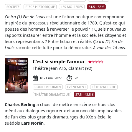
SOCIÉTÉ
PIÈCE HISTORIQUE
LES MOLIÈRES
31,5 - 53 €
Ça ira (1) Fin de Louis
est une fiction politique contemporaine
inspirée du processus révolutionnaire de 1789. Qu’est-ce qui
pousse des hommes à renverser le pouvoir ? Quels nouveaux
rapports instaurer entre l’homme et la société, les citoyens et
leurs représentants ? Entre fiction et réalité,
Ça ira (1) Fin de
Louis
raconte cette lutte pour la démocratie.
A voir dès 14 ans.
C'est si simple l'amour
Théâtre Jean Arp, Clamart (92)
le 21 mai 2027
2h
CONTEMPORAIN
ÉVÉNEMENT
TÊTE D'AFFICHE
THÉÂTRE DRAMATIQUE
37,5 - 43,5 €
Charles Berling
a choisi de mettre en scène ce huis clos
inédit aux dialogues rigoureux et aux non-dits implacables
de l’un des plus grands dramaturges du XXe siècle, le
suédois
Lars Norén
.