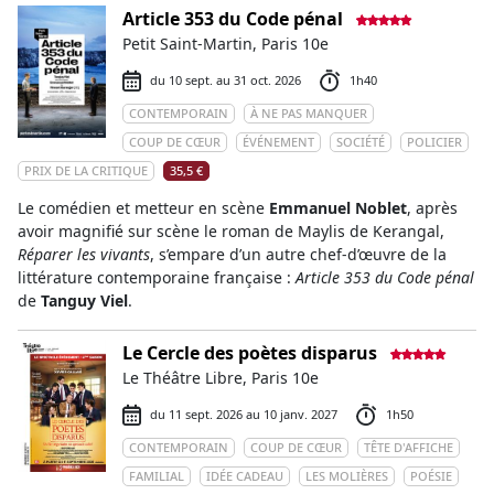
Article 353 du Code pénal
Petit Saint-Martin, Paris 10e
du 10 sept. au 31 oct. 2026
1h40
CONTEMPORAIN
À NE PAS MANQUER
COUP DE CŒUR
ÉVÉNEMENT
SOCIÉTÉ
POLICIER
PRIX DE LA CRITIQUE
35,5 €
Le comédien et metteur en scène
Emmanuel Noblet
, après
avoir magnifié sur scène le roman de Maylis de Kerangal,
Réparer les vivants
, s’empare d’un autre chef-d’œuvre de la
littérature contemporaine française :
Article 353 du Code pénal
de
Tanguy Viel
.
Le Cercle des poètes disparus
Le Théâtre Libre, Paris 10e
du 11 sept. 2026 au 10 janv. 2027
1h50
CONTEMPORAIN
COUP DE CŒUR
TÊTE D'AFFICHE
FAMILIAL
IDÉE CADEAU
LES MOLIÈRES
POÉSIE