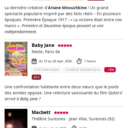
La dernière création d'
Ariane Mnouchkine
! Un grand
spectacle populaire inspiré par des faits réels – En plusieurs
époques. Première Époque 1917 : « La victoire était entre nos
mains ».
Première et Deuxième époque peuvent se voir
indépendamment.
Baby Jane
Nesle, Paris 6e
du 19 au 20 sept. 2026
1 heure
CONTEMPORAIN
COMÉDIE DRAMATIQUE
- 18%
20 €
Une confrontation haletante entre deux sœurs que le poids
des années oppose. Une relecture saisissante du film
Qu’est-il
arrivé à Baby Jane ?
Macbett
Théâtre Suresnes - Jean Vilar, Suresnes (92)