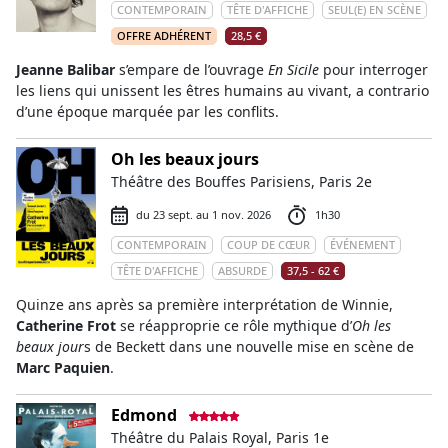
CONTEMPORAIN
TÊTE D'AFFICHE
SEUL(E) EN SCÈNE
OFFRE ADHÉRENT
28,5 €
Jeanne Balibar
s’empare de l’ouvrage
En Sicile
pour interroger
les liens qui unissent les êtres humains au vivant, a contrario
d’une époque marquée par les conflits.
Oh les beaux jours
Théâtre des Bouffes Parisiens, Paris 2e
du 23 sept. au 1 nov. 2026
1h30
CONTEMPORAIN
COUP DE CŒUR
ÉVÉNEMENT
TÊTE D'AFFICHE
ABSURDE
37,5 - 62 €
Quinze ans après sa première interprétation de Winnie,
Catherine Frot
se réapproprie ce rôle mythique d’
Oh les
beaux jour
s de Beckett dans une nouvelle mise en scène de
Marc Paquien
.
Edmond
Théâtre du Palais Royal, Paris 1e