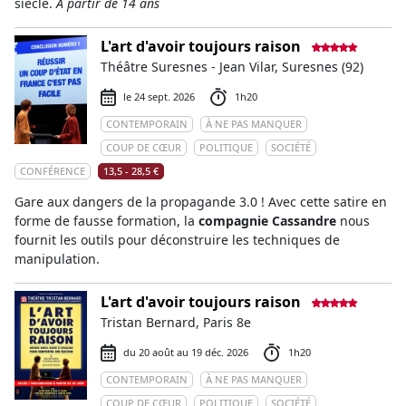
siècle.
À partir de 14 ans
L'art d'avoir toujours raison
Théâtre Suresnes - Jean Vilar, Suresnes (92)
le 24 sept. 2026
1h20
CONTEMPORAIN
À NE PAS MANQUER
COUP DE CŒUR
POLITIQUE
SOCIÉTÉ
CONFÉRENCE
13,5 - 28,5 €
Gare aux dangers de la propagande 3.0 ! Avec cette satire en
forme de fausse formation, la
compagnie Cassandre
nous
fournit les outils pour déconstruire les techniques de
manipulation.
L'art d'avoir toujours raison
Tristan Bernard, Paris 8e
du 20 août au 19 déc. 2026
1h20
CONTEMPORAIN
À NE PAS MANQUER
COUP DE CŒUR
POLITIQUE
SOCIÉTÉ