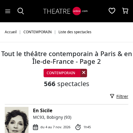
Panneau de gestion des cookies
Accueil
CONTEMPORAIN
Liste des spectacles
Tout le théâtre contemporain à Paris & en
Île-de-France - Page 2
CONTEMPORAIN
566
spectacles
Filtrer
En Sicile
MC93, Bobigny (93)
du 4 au 7 nov. 2026
1h45