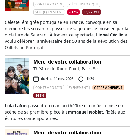
CONTEMPORAIN
PIÈCE HISTORIQUE
SEUL(E) EN SCÈNE
- 17%
13,5 - 39 €
Céleste, émigrée portugaise en France, convoque en sa
mémoire les souvenirs passés de sa jeunesse muselée par la
dictature de Salazar... À travers ce spectacle,
Lionel Cécilio
a
voulu célébrer l'anniversaire des 50 ans de la Révolution des
Œillets au Portugal.
Merci de votre collaboration
Théâtre du Rond-Point, Paris 8e
du 4 au 14 nov. 2026
1h30
CONTEMPORAIN
ÉVÉNEMENT
OFFRE ADHÉRENT
44,5 €
Lola Lafon
passe du roman au théâtre et confie la mise en
scène de sa première pièce à
Emmanuel Noblet
, fidèle aux
écritures contemporaines.
Merci de votre collaboration