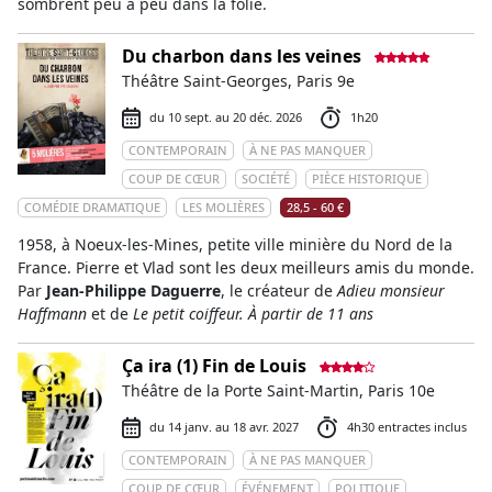
sombrent peu à peu dans la folie.
Du charbon dans les veines
Théâtre Saint-Georges, Paris 9e
du 10 sept. au 20 déc. 2026
1h20
CONTEMPORAIN
À NE PAS MANQUER
COUP DE CŒUR
SOCIÉTÉ
PIÈCE HISTORIQUE
COMÉDIE DRAMATIQUE
LES MOLIÈRES
28,5 - 60 €
1958, à Noeux-les-Mines, petite ville minière du Nord de la
France. Pierre et Vlad sont les deux meilleurs amis du monde.
Par
Jean-Philippe Daguerre
, le créateur de
Adieu monsieur
Haffmann
et de
Le petit coiffeur. À partir de 11 ans
Ça ira (1) Fin de Louis
Théâtre de la Porte Saint-Martin, Paris 10e
du 14 janv. au 18 avr. 2027
4h30 entractes inclus
CONTEMPORAIN
À NE PAS MANQUER
COUP DE CŒUR
ÉVÉNEMENT
POLITIQUE