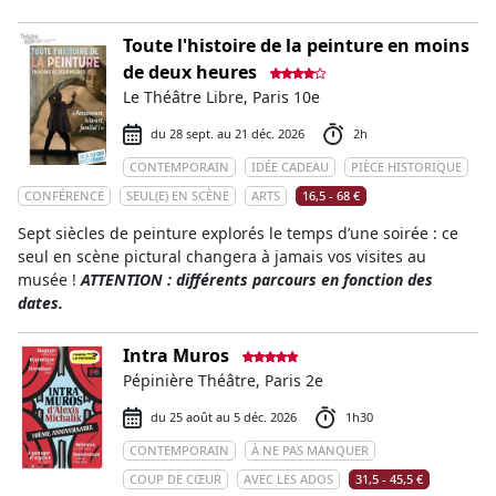
Toute l'histoire de la peinture en moins
de deux heures
Le Théâtre Libre, Paris 10e
du 28 sept. au 21 déc. 2026
2h
CONTEMPORAIN
IDÉE CADEAU
PIÈCE HISTORIQUE
CONFÉRENCE
SEUL(E) EN SCÈNE
ARTS
16,5 - 68 €
Sept siècles de peinture explorés le temps d’une soirée : ce
seul en scène pictural changera à jamais vos visites au
musée !
ATTENTION : différents parcours en fonction des
dates.
Intra Muros
Pépinière Théâtre, Paris 2e
du 25 août au 5 déc. 2026
1h30
CONTEMPORAIN
À NE PAS MANQUER
COUP DE CŒUR
AVEC LES ADOS
31,5 - 45,5 €