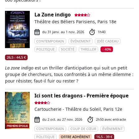
La Zone indigo
Théâtre des Béliers Parisiens, Paris 18e
du 31 janv. au 1 nov. 2026
1h40
CONTEMPORAIN
ÉVÉNEMENT
IDÉE CADEAU
POLITIQUE
SOCIÉTÉ
THRILLER
- 40%
26,5 - 44,5 €
La zone indigo
est un thriller d’anticipation qui suit un petit
groupe de chercheurs, tous confrontés à un même dilemme :
pour résister, faut-il fuir ou rester ?
Ici sont les dragons - Première époque
Cartoucherie - Théâtre du Soleil, Paris 12e
du 2 oct. au 27 nov. 2026
2h50 avec entracte
CONTEMPORAIN
COUP DE CŒUR
ÉVÉNEMENT
POLITIQUE
OFFRE ADHÉRENT
16,5 - 39 €