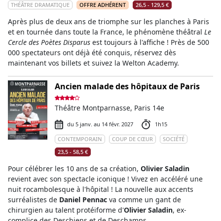
THÉÂTRE DRAMATIQUE
OFFRE ADHÉRENT
26,5 - 129,5 €
Après plus de deux ans de triomphe sur les planches à Paris
et en tournée dans toute la France, le phénomène théâtral
Le
Cercle des Poètes Disparus
est toujours à l'affiche ! Près de 500
000 spectateurs ont déjà été conquis, réservez dès
maintenant vos billets et suivez la Welton Academy.
Ancien malade des hôpitaux de Paris
Théâtre Montparnasse, Paris 14e
du 5 janv. au 14 févr. 2027
1h15
CONTEMPORAIN
COUP DE CŒUR
SOCIÉTÉ
23,5 - 58,5 €
Pour célébrer les 10 ans de sa création,
Olivier Saladin
revient avec son spectacle iconique ! Vivez en accéléré une
nuit rocambolesque à l'hôpital ! La nouvelle aux accents
surréalistes de
Daniel Pennac
va comme un gant de
chirurgien au talent protéiforme d'
Olivier Saladin
, ex-
complice des Deschiens et de Deschamps.