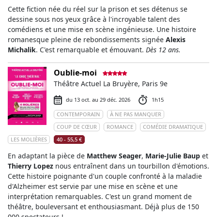
Cette fiction née du réel sur la prison et ses détenus se
dessine sous nos yeux grâce à l'incroyable talent des
comédiens et une mise en scène ingénieuse. Une histoire
romanesque pleine de rebondissements signée
Alexis
Michalik
. C'est remarquable et émouvant.
Dès 12 ans.
Oublie-moi
Théâtre Actuel La Bruyère, Paris 9e
du 13 oct. au 29 déc. 2026
1h15
CONTEMPORAIN
À NE PAS MANQUER
COUP DE CŒUR
ROMANCE
COMÉDIE DRAMATIQUE
LES MOLIÈRES
40 - 55,5 €
En adaptant la pièce de
Matthew Seager
,
Marie-Julie Baup
et
Thierry Lopez
nous entraînent dans un tourbillon d'émotions.
Cette histoire poignante d'un couple confronté à la maladie
d'Alzheimer est servie par une mise en scène et une
interprétation remarquables. C'est un grand moment de
théâtre, bouleversant et enthousiasmant. Déjà plus de 150
000 spectateurs !