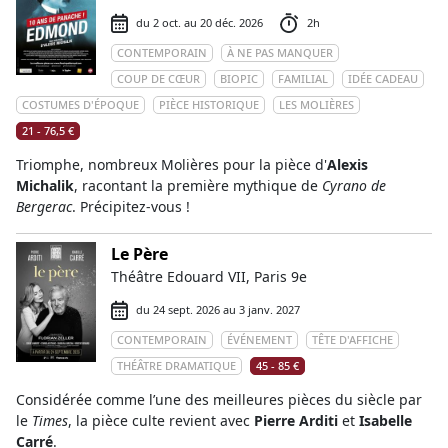
du 2 oct. au 20 déc. 2026
2h
CONTEMPORAIN
À NE PAS MANQUER
COUP DE CŒUR
BIOPIC
FAMILIAL
IDÉE CADEAU
COSTUMES D'ÉPOQUE
PIÈCE HISTORIQUE
LES MOLIÈRES
21 - 76,5 €
Triomphe, nombreux Molières pour la pièce d'
Alexis
Michalik
, racontant la première mythique de
Cyrano de
Bergerac
. Précipitez-vous !
Le Père
Théâtre Edouard VII, Paris 9e
du 24 sept. 2026 au 3 janv. 2027
CONTEMPORAIN
ÉVÉNEMENT
TÊTE D'AFFICHE
THÉÂTRE DRAMATIQUE
45 - 85 €
Considérée comme l’une des meilleures pièces du siècle par
le
Times
, la pièce culte revient avec
Pierre Arditi
et
Isabelle
Carré
.