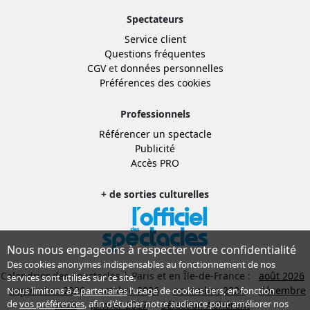
Spectateurs
Service client
Questions fréquentes
CGV
et
données personnelles
Préférences des cookies
Professionnels
Référencer un spectacle
Publicité
Accès PRO
+ de sorties culturelles
Nous nous engageons à respecter votre confidentialité
Des cookies anonymes indispensables au fonctionnement de nos
Calendrier des spectacles à Paris et en Île-de-France :
août 2026
services sont utilisés sur ce site.
septembre 2026
octobre 2026
novembre 2026
décembre
Nous limitons à
4 partenaires
l’usage de cookies tiers, en fonction
de
vos préférences
, afin d'étudier notre audience pour améliorer nos
2026
janvier 2027
Sélection Adhérent