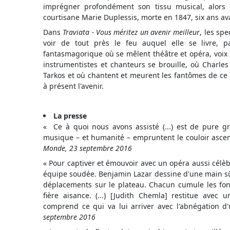
imprégner profondément son tissu musical, alors qu
courtisane Marie Duplessis, morte en 1847, six ans ava
Dans
Traviata - Vous méritez un avenir meilleur
, les spe
voir de tout près le feu auquel elle se livre, p
fantasmagorique où se mêlent théâtre et opéra, voix p
instrumentistes et chanteurs se brouille, où Charles
Tarkos et où chantent et meurent les fantômes de ce P
à présent l'avenir.
La presse
« Ce à quoi nous avons assisté (...) est de pure 
musique – et humanité – empruntent le couloir ascen
Monde, 23 septembre 2016
« Pour captiver et émouvoir avec un opéra aussi célèb
équipe soudée. Benjamin Lazar dessine d'une main sûre
déplacements sur le plateau. Chacun cumule les fon
fière aisance. (...) [Judith Chemla] restitue avec
comprend ce qui va lui arriver avec l'abnégation d
septembre 2016