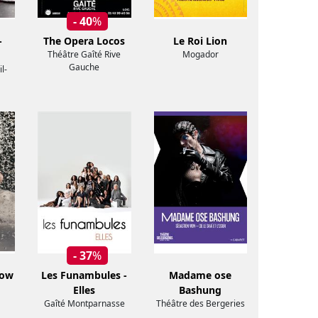
- 40
%
-
The Opera Locos
Le Roi Lion
Théâtre Gaîté Rive
Mogador
Gauche
l-
- 37
%
how
Les Funambules -
Madame ose
Elles
Bashung
Gaîté Montparnasse
Théâtre des Bergeries