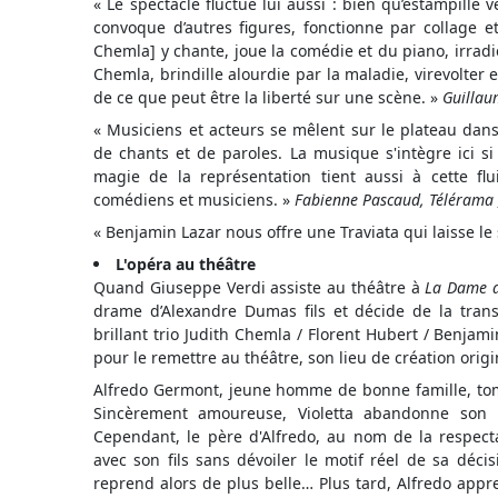
« Le spectacle fluctue lui aussi : bien qu’estampillé
convoque d’autres figures, fonctionne par collage et a
Chemla] y chante, joue la comédie et du piano, irradie l
Chemla, brindille alourdie par la maladie, virevolter
de ce que peut être la liberté sur une scène. »
Guillau
« Musiciens et acteurs se mêlent sur le plateau dan
de chants et de paroles. La musique s'intègre ici si
magie de la représentation tient aussi à cette flu
comédiens et musiciens. »
Fabienne Pascaud, Télérama 
« Benjamin Lazar nous offre une Traviata qui laisse l
L'opéra au théâtre
Quand Giuseppe Verdi assiste au théâtre à
La Dame a
drame d’Alexandre Dumas fils et décide de la trans
brillant trio Judith Chemla / Florent Hubert / Benjam
pour le remettre au théâtre, son lieu de création origi
Alfredo Germont, jeune homme de bonne famille, tom
Sincèrement amoureuse, Violetta abandonne son 
Cependant, le père d'Alfredo, au nom de la respectab
avec son fils sans dévoiler le motif réel de sa décis
reprend alors de plus belle… Plus tard, Alfredo appre