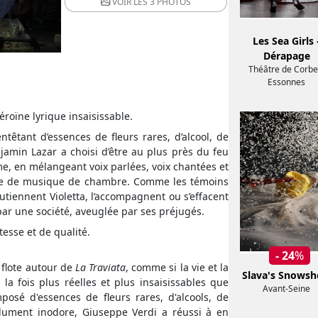
VOIR LES
3 PHOTOS
Les Sea Girls 
Dérapage
Théâtre de Corbei
Essonnes
éroïne lyrique insaisissable.
têtant d’essences de fleurs rares, d’alcool, de
amin Lazar a choisi d’être au plus près du feu
e, en mélangeant voix parlées, voix chantées et
ble de musique de chambre. Comme les témoins
utiennent Violetta, l’accompagnent ou s’effacent
ar une société, aveuglée par ses préjugés.
tesse et de qualité.
- 24
%
 flote autour de
La Traviata
, comme si la vie et la
Slava's Snows
a fois plus réelles et plus insaisissables que
Avant-Seine
posé d'essences de fleurs rares, d'alcools, de
dument inodore, Giuseppe Verdi a réussi à en