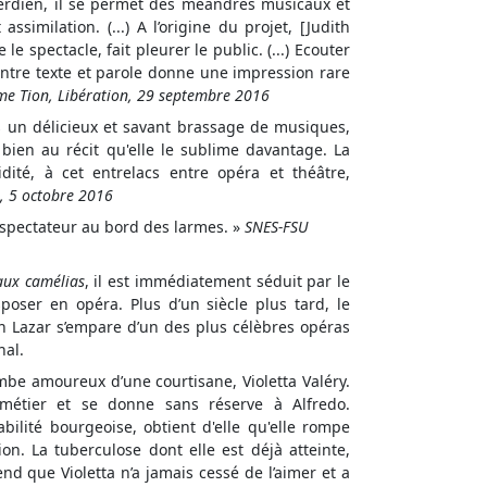
 verdien, il se permet des méandres musicaux et
ssimilation. (...) A l’origine du projet, [Judith
e spectacle, fait pleurer le public. (...) Ecouter
 entre texte et parole donne une impression rare
me Tion, Libération, 29 septembre 2016
s un délicieux et savant brassage de musiques,
 bien au récit qu'elle le sublime davantage. La
idité, à cet entrelacs entre opéra et théâtre,
, 5 octobre 2016
e spectateur au bord des larmes. »
SNES-FSU
ux camélias
, il est immédiatement séduit par le
poser en opéra. Plus d’un siècle plus tard, le
in Lazar s’empare d’un des plus célèbres opéras
nal.
be amoureux d’une courtisane, Violetta Valéry.
métier et se donne sans réserve à Alfredo.
ilité bourgeoise, obtient d'elle qu'elle rompe
ion. La tuberculose dont elle est déjà atteinte,
nd que Violetta n’a jamais cessé de l’aimer et a