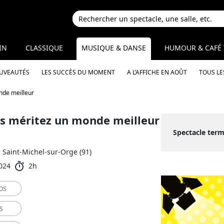
IN
CLASSIQUE
MUSIQUE & DANSE
HUMOUR & CAFÉ 
OUVEAUTÉS
LES SUCCÈS DU MOMENT
A L’AFFICHE EN AOÛT
TOUS LE
nde meilleur
us méritez un monde meilleur
Spectacle term
Saint-Michel-sur-Orge (91)
024
2h
OS
S