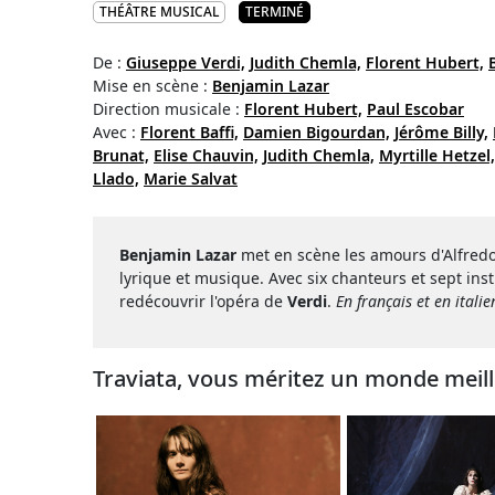
THÉÂTRE MUSICAL
TERMINÉ
De :
Giuseppe Verdi,
Judith Chemla,
Florent Hubert,
Mise en scène :
Benjamin Lazar
Direction musicale :
Florent Hubert,
Paul Escobar
Avec :
Florent Baffi,
Damien Bigourdan,
Jérôme Billy,
Brunat,
Elise Chauvin,
Judith Chemla,
Myrtille Hetzel,
Llado,
Marie Salvat
Benjamin Lazar
met en scène les amours d'Alfredo 
lyrique et musique. Avec six chanteurs et sept ins
redécouvrir l'opéra de
Verdi
.
En français et en italie
Traviata, vous méritez un monde meil