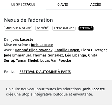
LE SPECTACLE
0 AVIS
ACCÈS
Nexus de l'adoration
MUSIQUE & DANSE
SOCIÉTÉ
PERFORMANCE
TERMINÉ
De :
Joris Lacoste
Mise en scène :
Joris Lacoste
Avec :
Daphné Biiga Nwanak,
Camille Dagen,
Flora Duverger,
Jade Emmanuel,
Thomas Gonzalez,
Léo Libanga,
Ghita
Serraj,
Tamar Shelef,
Lucas Van Poucke
Festival :
FESTIVAL D'AUTOMNE À PARIS
Un culte nouveau pour toutes les adorations.
Joris Lacoste
crée une utopie intégrative loufoque et envoûtante.