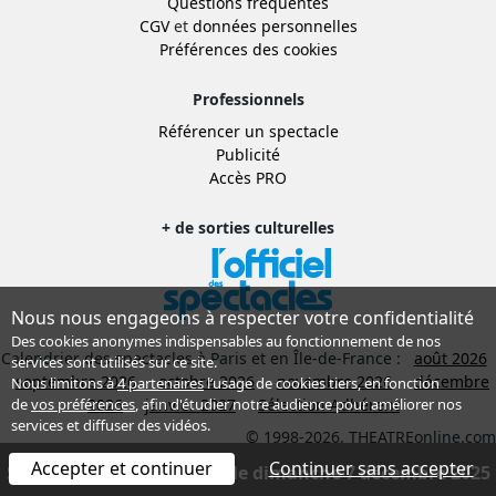
Questions fréquentes
CGV
et
données personnelles
Préférences des cookies
Professionnels
Référencer un spectacle
Publicité
Accès PRO
+ de sorties culturelles
Nous nous engageons à respecter votre confidentialité
Des cookies anonymes indispensables au fonctionnement de nos
Calendrier des spectacles à Paris et en Île-de-France :
août 2026
services sont utilisés sur ce site.
septembre 2026
octobre 2026
novembre 2026
décembre
Nous limitons à
4 partenaires
l’usage de cookies tiers, en fonction
2026
janvier 2027
Sélection Adhérent
de
vos préférences
, afin d'étudier notre audience pour améliorer nos
services et diffuser des vidéos.
© 1998-2026, THEATREonline.com
Accepter et continuer
Continuer sans accepter
Spectacle terminé depuis le dimanche 7 décembre 2025