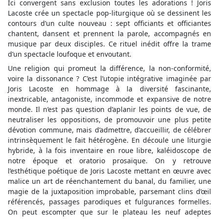
Ici convergent sans exclusion toutes les adorations ! Joris
Lacoste crée un spectacle pop-liturgique où se dessinent les
contours d’un culte nouveau : sept officiants et officiantes
chantent, dansent et prennent la parole, accompagnés en
musique par deux disciples. Ce rituel inédit offre la trame
d’un spectacle loufoque et envoutant.
Une religion qui promeut la différence, la non-conformité,
voire la dissonance ? C’est l’utopie intégrative imaginée par
Joris Lacoste en hommage à la diversité fascinante,
inextricable, antagoniste, incommode et expansive de notre
monde. Il n’est pas question d’aplanir les points de vue, de
neutraliser les oppositions, de promouvoir une plus petite
dévotion commune, mais d’admettre, d’accueillir, de célébrer
intrinsèquement le fait hétérogène. En découle une liturgie
hybride, à la fois inventaire en roue libre, kaléidoscope de
notre époque et oratorio prosaïque. On y retrouve
l’esthétique poétique de Joris Lacoste mettant en œuvre avec
malice un art de réenchantement du banal, du familier, une
magie de la juxtaposition improbable, parsemant clins d’œil
référencés, passages parodiques et fulgurances formelles.
On peut escompter que sur le plateau les neuf adeptes