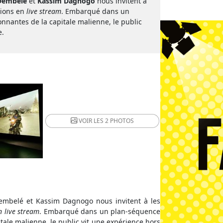
Dembelé
et
Kassim Dagnogo
nous invitent à
tions en
live stream
. Embarqué dans un
nnantes de la capitale malienne, le public
e.
VOIR LES
2 PHOTOS
Dembelé et Kassim Dagnogo nous invitent à les
n live stream
. Embarqué dans un plan-séquence
tale malienne, le public vit une expérience hors