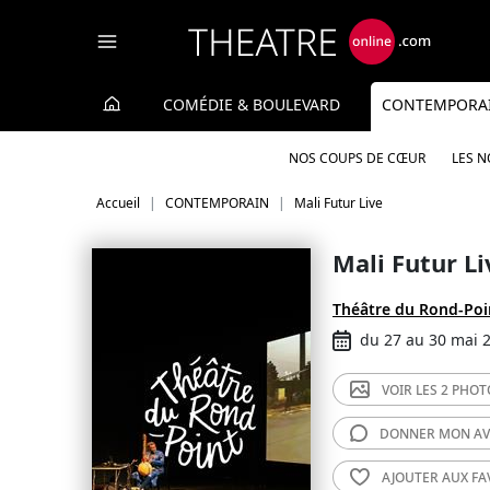
Panneau de gestion des cookies
COMÉDIE & BOULEVARD
CONTEMPORA
NOS COUPS DE CŒUR
LES 
Accueil
CONTEMPORAIN
Mali Futur Live
Mali Futur Li
Théâtre du Rond-Poi
du 27 au 30 mai 
VOIR LES
2 PHOT
DONNER MON
AV
AJOUTER AUX
FA