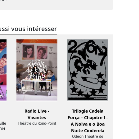
ssi vous intéresser
Radio Live -
Trilogie Cadela
Vivantes
Força – Chapitre I :
ille
Théâtre du Rond-Point
A Noiva e o Boa
CDN
Noite Cinderela
Odéon Théâtre de