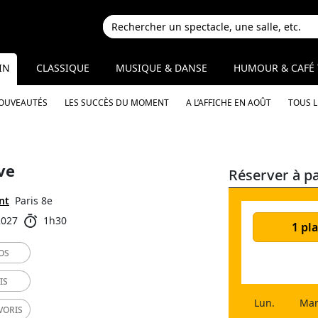
IN
CLASSIQUE
MUSIQUE & DANSE
HUMOUR & CAFÉ 
NOUVEAUTÉS
LES SUCCÈS DU MOMENT
A L’AFFICHE EN AOÛT
TOUS 
ve
Réserver à pa
nt
Paris 8e
2027
1h30
1 pla
OS
IS
Lun.
Mar
VORIS