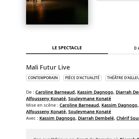
LE SPECTACLE
0 
Mali Futur Live
CONTEMPORAIN
PIÈCE D'ACTUALITÉ
THÉÂTRE D'AILLE
De :
Caroline Barneaud,
Kassim Dagnogo,
Diarrah De
Alfousseny Konaté,
Souleymane Konaté
Mise en scène :
Caroline Barneaud,
Kassim Dagnogo,
Alfousseny Konaté,
Souleymane Konaté
Avec :
Kassim Dagnogo,
Diarrah Dembelé,
Chérif So