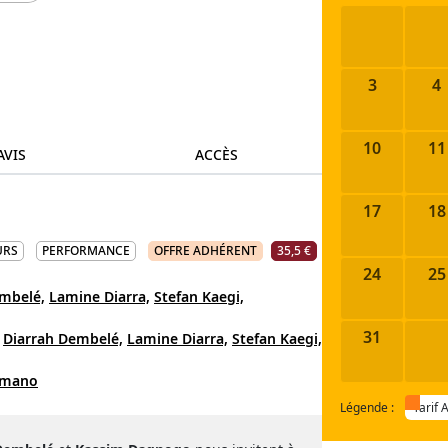
3
4
10
11
AVIS
ACCÈS
17
18
URS
PERFORMANCE
OFFRE ADHÉRENT
35,5 €
24
25
mbelé,
Lamine Diarra,
Stefan Kaegi,
31
Diarrah Dembelé,
Lamine Diarra,
Stefan Kaegi,
umano
Légende :
Tarif 