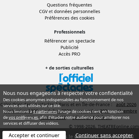
Questions fréquentes
CGV
et
données personnelles
Préférences des cookies
Professionnels
Référencer un spectacle
Publicité
Accès PRO
+ de sorties culturelles
Nous nous engageons à respecter votre confidentialité
Des cookies anonymes indispensables au fonctionnement de nos
Calendrier des spectacles à Paris et en Île-de-France :
août 2026
services sont utilisés sur ce site.
septembre 2026
octobre 2026
novembre 2026
décembre
Nous limitons à
4 partenaires
l’usage de cookies tiers, en fonction
2026
janvier 2027
Sélection Adhérent
de
vos préférences
, afin d'étudier notre audience pour améliorer nos
services et diffuser des vidéos.
© 1998-2026, THEATREonline.com
Accepter et continuer
Continuer sans accepter
Spectacle terminé depuis le dimanche 6 janvier 2008