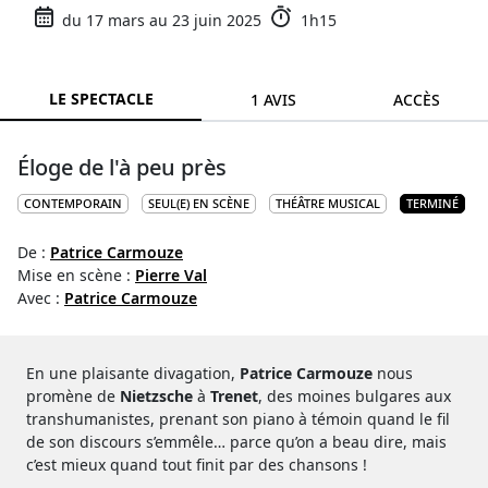
du 17 mars au 23 juin 2025
1h15
LE SPECTACLE
1 AVIS
ACCÈS
Éloge de l'à peu près
CONTEMPORAIN
SEUL(E) EN SCÈNE
THÉÂTRE MUSICAL
TERMINÉ
De :
Patrice Carmouze
Mise en scène :
Pierre Val
Avec :
Patrice Carmouze
En une plaisante divagation,
Patrice Carmouze
nous
promène de
Nietzsche
à
Trenet
, des moines bulgares aux
transhumanistes, prenant son piano à témoin quand le fil
de son discours s’emmêle… parce qu’on a beau dire, mais
c’est mieux quand tout finit par des chansons !