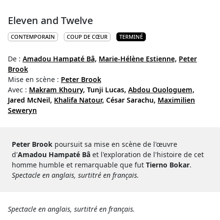
Eleven and Twelve
CONTEMPORAIN
COUP DE CŒUR
TERMINÉ
De :
Amadou Hampaté Bâ,
Marie-Hélène Estienne,
Peter
Brook
Mise en scène :
Peter Brook
Avec :
Makram Khoury,
Tunji Lucas,
Abdou Ouologuem,
Jared McNeil,
Khalifa Natour,
César Sarachu,
Maximilien
Seweryn
Peter Brook
poursuit sa mise en scène de l'œuvre
d'
Amadou Hampaté Bâ
et l'exploration de l'histoire de cet
homme humble et remarquable que fut
Tierno Bokar
.
Spectacle en anglais, surtitré en français.
Spectacle en anglais, surtitré en français.