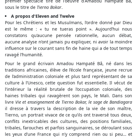
premier spectacle tiré de l'oeuvre d'Amadou Hampaté Bâ,
sous le titre de
Tierno Bokar
.
A propos d'Eleven and Twelve
Pour les Chrétiens et les Musulmans, l’ordre donné par Dieu
est le même : « tu ne tueras point ». Aujourd’hui nous
constatons qu’aucune pensée rationnelle, aucun débat,
aucune analyse n’ont jamais pu expliquer, ni avoir la moindre
influence sur le courant sans fin de haine qui a de tout temps
ravagé l’humanité.
Pour le grand écrivain Amadou Hampaté Bâ, né dans les
traditions africaines, élève de l’école française, jeune recrue
de l’administration coloniale et plus tard représentant de sa
culture à l’Unesco, cette question fut essentielle. Il vécut de
l’intérieur la réalité brutale de l’occupation coloniale, des
haines tribales qui ravagèrent son pays, le Mali. Dans son
livre
Vie et enseignement de Tierno Bokar, le sage de Bandiagara
il dresse à travers la description de la vie de son maître,
Tierno, un portrait vivace de ce qu’ils ont traversé tous deux,
conflits inextricables des cultures, des positions familiales,
tribales, farouches et parfois sanguinaires, se déroulant sous
les yeux d’une France qui n’y comprend rien ou si peu… et