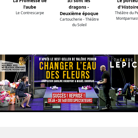
La Promesse de
Ici sont les
Le porteu
l'aube
dragons -
d'Histoir
Le Contrescarpe
Théâtre du Pe
Deuxième époque
Montparnas
Cartoucherie - Théâtre
du Soleil