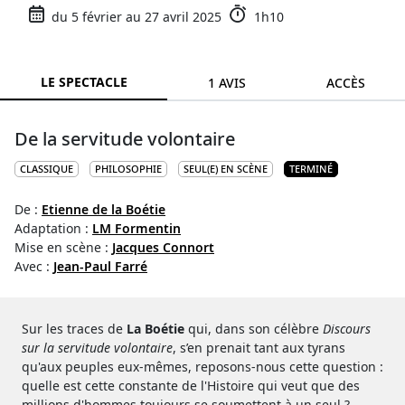
du 5 février au 27 avril 2025
1h10
LE SPECTACLE
1 AVIS
ACCÈS
De la servitude volontaire
CLASSIQUE
PHILOSOPHIE
SEUL(E) EN SCÈNE
TERMINÉ
De :
Etienne de la Boétie
Adaptation :
LM Formentin
Mise en scène :
Jacques Connort
Avec :
Jean-Paul Farré
Sur les traces de
La Boétie
qui, dans son célèbre
Discours
sur la servitude volontaire
, s’en prenait tant aux tyrans
qu'aux peuples eux-mêmes, reposons-nous cette question :
quelle est cette constante de l'Histoire qui veut que des
millions d'hommes toujours se soumettent à un seul ?