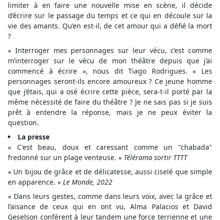
limiter à en faire une nouvelle mise en scène, il décide
d’écrire sur le passage du temps et ce qui en découle sur la
vie des amants. Qu’en est-il, de cet amour qui a défié la mort
?
« Interroger mes personnages sur leur vécu, c’est comme
m’interroger sur le vécu de mon théâtre depuis que j’ai
commencé à écrire », nous dit Tiago Rodrigues. « Les
personnages seront-ils encore amoureux ? Ce jeune homme
que j’étais, qui a osé écrire cette pièce, sera-t-il porté par la
même nécessité de faire du théâtre ? Je ne sais pas si je suis
prêt à entendre la réponse, mais je ne peux éviter la
question.
La presse
« C'est beau, doux et caressant comme un "chabada"
fredonné sur un plage venteuse. »
Télérama sortir TTTT
« Un bijou de grâce et de délicatesse, aussi ciselé que simple
en apparence. »
Le Monde, 2022
« Dans leurs gestes, comme dans leurs voix, avec la grâce et
l’aisance de ceux qui en ont vu, Alma Palacios et David
Geselson confèrent à leur tandem une force terrienne et une