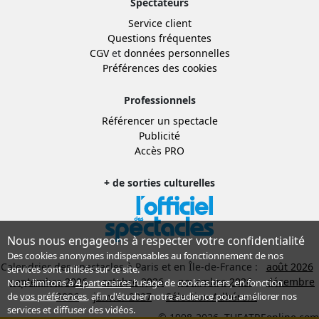
Spectateurs
Service client
Questions fréquentes
CGV
et
données personnelles
Préférences des cookies
Professionnels
Référencer un spectacle
Publicité
Accès PRO
+ de sorties culturelles
Nous nous engageons à respecter votre confidentialité
Des cookies anonymes indispensables au fonctionnement de nos
Calendrier des spectacles à Paris et en Île-de-France :
août 2026
services sont utilisés sur ce site.
septembre 2026
octobre 2026
novembre 2026
décembre
Nous limitons à
4 partenaires
l’usage de cookies tiers, en fonction
2026
janvier 2027
Sélection Adhérent
de
vos préférences
, afin d'étudier notre audience pour améliorer nos
services et diffuser des vidéos.
© 1998-2026, THEATREonline.com