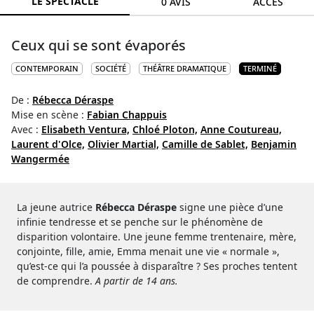
LE SPECTACLE
0 AVIS
ACCÈS
Ceux qui se sont évaporés
CONTEMPORAIN
SOCIÉTÉ
THÉÂTRE DRAMATIQUE
TERMINÉ
De :
Rébecca Déraspe
Mise en scène :
Fabian Chappuis
Avec :
Elisabeth Ventura,
Chloé Ploton,
Anne Coutureau,
Laurent d'Olce,
Olivier Martial,
Camille de Sablet,
Benjamin
Wangermée
La jeune autrice
Rébecca Déraspe
signe une pièce d’une
infinie tendresse et se penche sur le phénomène de
disparition volontaire. Une jeune femme trentenaire, mère,
conjointe, fille, amie, Emma menait une vie « normale »,
qu’est-ce qui l’a poussée à disparaître ? Ses proches tentent
de comprendre.
A partir de 14 ans.