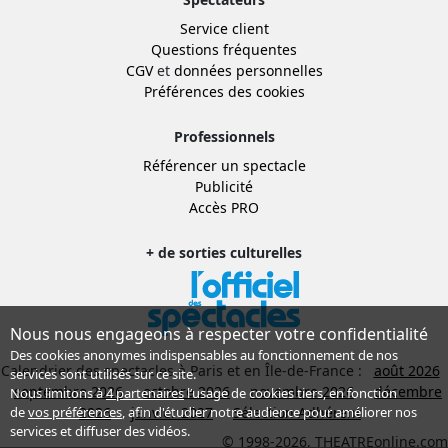
Service client
Questions fréquentes
CGV
et
données personnelles
Préférences des cookies
Professionnels
Référencer un spectacle
Publicité
Accès PRO
+ de sorties culturelles
Nous nous engageons à respecter votre confidentialité
Des cookies anonymes indispensables au fonctionnement de nos
Calendrier des spectacles à Paris et en Île-de-France :
août 2026
services sont utilisés sur ce site.
septembre 2026
octobre 2026
novembre 2026
décembre
Nous limitons à
4 partenaires
l’usage de cookies tiers, en fonction
2026
janvier 2027
Sélection Adhérent
de
vos préférences
, afin d'étudier notre audience pour améliorer nos
services et diffuser des vidéos.
© 1998-2026, THEATREonline.com