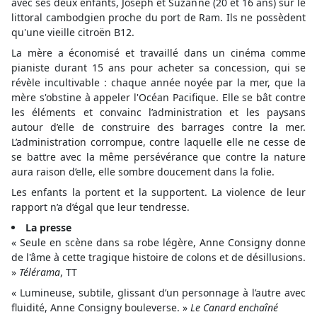
avec ses deux enfants, Joseph et Suzanne (20 et 16 ans) sur le
littoral cambodgien proche du port de Ram. Ils ne possèdent
qu'une vieille citroën B12.
La mère a économisé et travaillé dans un cinéma comme
pianiste durant 15 ans pour acheter sa concession, qui se
révèle incultivable : chaque année noyée par la mer, que la
mère s'obstine à appeler l'Océan Pacifique. Elle se bât contre
les éléments et convainc l’administration et les paysans
autour d’elle de construire des barrages contre la mer.
L’administration corrompue, contre laquelle elle ne cesse de
se battre avec la même persévérance que contre la nature
aura raison d’elle, elle sombre doucement dans la folie.
Les enfants la portent et la supportent. La violence de leur
rapport n’a d’égal que leur tendresse.
La presse
« Seule en scène dans sa robe légère, Anne Consigny donne
de l'âme à cette tragique histoire de colons et de désillusions.
»
Télérama
, TT
« Lumineuse, subtile, glissant d’un personnage à l’autre avec
fluidité, Anne Consigny bouleverse. »
Le Canard enchaîné