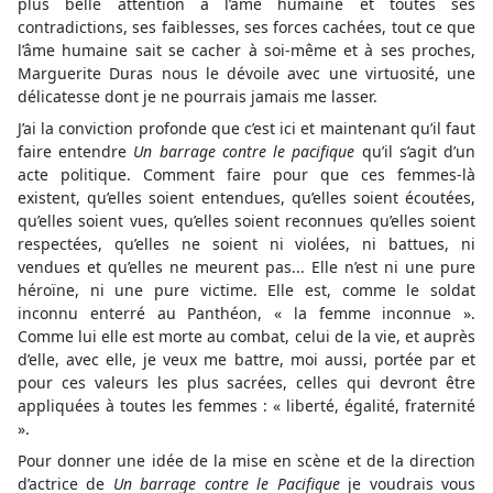
plus belle attention à l’âme humaine et toutes ses
contradictions, ses faiblesses, ses forces cachées, tout ce que
l’âme humaine sait se cacher à soi-même et à ses proches,
Marguerite Duras nous le dévoile avec une virtuosité, une
délicatesse dont je ne pourrais jamais me lasser.
J’ai la conviction profonde que c’est ici et maintenant qu’il faut
faire entendre
Un barrage contre le pacifique
qu’il s’agit d’un
acte politique. Comment faire pour que ces femmes-là
existent, qu’elles soient entendues, qu’elles soient écoutées,
qu’elles soient vues, qu’elles soient reconnues qu’elles soient
respectées, qu’elles ne soient ni violées, ni battues, ni
vendues et qu’elles ne meurent pas... Elle n’est ni une pure
héroïne, ni une pure victime. Elle est, comme le soldat
inconnu enterré au Panthéon, « la femme inconnue ».
Comme lui elle est morte au combat, celui de la vie, et auprès
d’elle, avec elle, je veux me battre, moi aussi, portée par et
pour ces valeurs les plus sacrées, celles qui devront être
appliquées à toutes les femmes : « liberté, égalité, fraternité
».
Pour donner une idée de la mise en scène et de la direction
d’actrice de
Un barrage contre le Pacifique
je voudrais vous