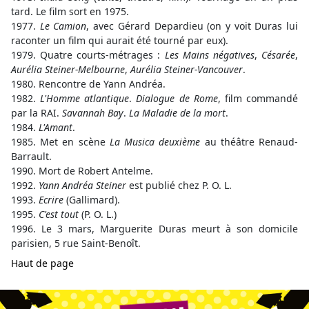
tard. Le film sort en 1975.
1977.
Le Camion
, avec Gérard Depardieu (on y voit Duras lui
raconter un film qui aurait été tourné par eux).
1979. Quatre courts-métrages :
Les Mains négatives
,
Césarée
,
Aurélia Steiner-Melbourne
,
Aurélia Steiner-Vancouver
.
1980. Rencontre de Yann Andréa.
1982.
L'Homme atlantique
.
Dialogue de Rome
, film commandé
par la RAI.
Savannah Bay
.
La Maladie de la mort
.
1984.
L'Amant
.
1985. Met en scène
La Musica deuxième
au théâtre Renaud-
Barrault.
1990. Mort de Robert Antelme.
1992.
Yann Andréa Steiner
est publié chez P. O. L.
1993.
Ecrire
(Gallimard).
1995.
C'est tout
(P. O. L.)
1996. Le 3 mars, Marguerite Duras meurt à son domicile
parisien, 5 rue Saint-Benoît.
Haut de page