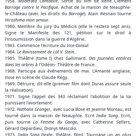
1958.
Moderato Cantabile
. Sortie du film de René Clément
Barrage contre le Pacifique
. Achat de la maison de Neauphle-
le-Château (avec les droits du
Barrage
). Alain Resnais tourne
Hiroshima mon amour
.
1960. Membre du jury du Médicis (elle le restera sept ans).
Signe le Manifeste des 121, pétition sur le droit à
l'insoumission dans la guerre d'Algérie.
1963. Commence l'écriture du
Vice-Consul
.
1964.
Le Ravissement de Lol V. Stein
.
1965. Théâtre (tome I) chez Gallimard.
Des Journées entières
dans les arbres
à l'Odéon- Théâtre de France.
1968. Participe aux événements de mai. L'Amante anglaise,
mise en scène de Claude Régy.
1969. Détruire, dit-elle (premier film dont Duras assure seule
la réalisation).
1971. Signe l'appel des 343 réclamant l'abolition de la loi
punissant l'avortement.
1972.
Nathalie Granger
, avec Lucia Bose et Jeanne Moreau, est
tourné dans la maison de Neauphle. Ecrit
India Song
. Ecrit,
puis tourne
La Femme du Gange
, avec Catherine Sellers,
Gérard Depardieu, Dionys Mascolo.
1973.
India Song
(texte, théâtre, film). Tournage un an plus