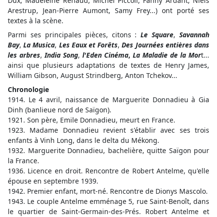
Dux, Madeleine Renaud, Michel Piccoli, Fanny Ardant, Niels
Arestrup, Jean-Pierre Aumont, Samy Frey...) ont porté ses
textes à la scène.
Parmi ses principales pièces, citons :
Le Square
,
Savannah
Bay
,
La Musica
,
Les Eaux et Forêts
,
Des Journées entières dans
les arbres
,
India Song
,
l'Eden Cinéma
,
La Maladie de la Mor
t...
ainsi que plusieurs adaptations de textes de Henry James,
William Gibson, August Strindberg, Anton Tchekov...
Chronologie
1914. Le 4 avril, naissance de Marguerite Donnadieu à Gia
Dinh (banlieue nord de Saïgon).
1921. Son père, Emile Donnadieu, meurt en France.
1923. Madame Donnadieu revient s'établir avec ses trois
enfants à Vinh Long, dans le delta du Mékong.
1932. Marguerite Donnadieu, bachelière, quitte Saïgon pour
la France.
1936. Licence en droit. Rencontre de Robert Antelme, qu'elle
épouse en septembre 1939.
1942. Premier enfant, mort-né. Rencontre de Dionys Mascolo.
1943. Le couple Antelme emménage 5, rue Saint-Benoît, dans
le quartier de Saint-Germain-des-Prés. Robert Antelme et