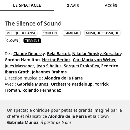
LE SPECTACLE
0 AVIS
ACCÈS
The Silence of Sound
MUSIQUE & DANSE
CONCERT
FAMILIAL
MUSIQUE CLASSIQUE
CLOWN
TERMINÉ
De :
Claude Debussy,
Bela Bartok,
Nikolaï Rimsky-Korsakov,
Gordon Hamilton,
Hector Berlioz,
Carl Maria von Weber,
Jules Massenet,
Jean Sibelius,
Sergueï Prokofiev,
Federico
Ibarra Groth,
Johannes Brahms
Direction musicale :
Alondra de la Parra
Avec :
Gabriela Munoz,
Orchestre Pasdeloup,
Yorrick
Troman,
Rolando Fernandez
Un spectacle onirique pour petits et grands imaginé par la
cheffe et réalisatrice
Alondra de la Parra
et la clown
Gabriela Muñoz
.
À partir de 6 ans