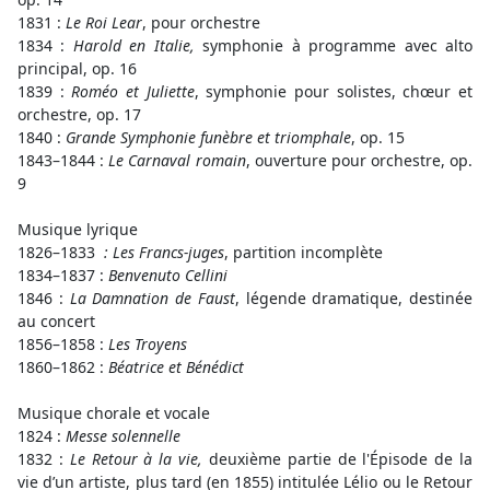
1831 :
Le Roi Lear
, pour orchestre
1834 :
Harold en Italie,
symphonie à programme avec alto
principal, op. 16
1839 :
Roméo et Juliette
, symphonie pour solistes, chœur et
orchestre, op. 17
1840 :
Grande Symphonie funèbre et triomphale
, op. 15
1843–1844 :
Le Carnaval romain
, ouverture pour orchestre, op.
9
Musique lyrique
1826–1833
: Les Francs-juges
, partition incomplète
1834–1837 :
Benvenuto Cellini
1846 :
La Damnation de Faust
, légende dramatique, destinée
au concert
1856–1858 :
Les Troyens
1860–1862 :
Béatrice et Bénédict
Musique chorale et vocale
1824 :
Messe solennelle
1832 :
Le Retour à la vie,
deuxième partie de l'Épisode de la
vie d’un artiste, plus tard (en 1855) intitulée Lélio ou le Retour