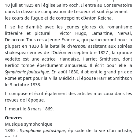
10 juillet 1825 en l'église Saint-Roch. Il entre au Conservatoire
dans la classe de composition de Lesueur et suit également
les cours de fugue et de contrepoint d'Anton Reicha.
Il se lie d'amitié avec les jeunes gloires du romantisme
littéraire et pictural : Victor Hugo, Lamartine, Nerval,
Delacroix. Tous ces « Jeune-France », qui participeront pour la
plupart en 1830 à la bataille d'
Hernani
assistent aux soirées
shakespeariennes de l'Odéon en septembre 1827 ; la grande
vedette est une actrice irlandaise, Harriet Smithson, dont
Berlioz tombe éperdument amoureux. Il écrit pour elle la
Symphonie fantastique
. En août 1830, il obient le grand prix de
Rome et part pour la Villa Médicis. Il épouse Harriet Smithson
le 3 octobre 1833.
Il compose et écrit également des articles musicaux dans les
revues de l'époque.
Il meurt le 8 mars 1869.
Oeuvres
Musique symphonique
1830 : S
ymphonie fantastique
, épisode de la vie d’un artiste,
op. 14