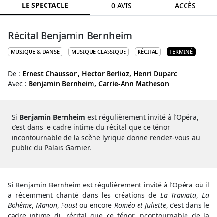
LE SPECTACLE
0 AVIS
ACCÈS
Récital Benjamin Bernheim
MUSIQUE & DANSE
MUSIQUE CLASSIQUE
RÉCITAL
TERMINÉ
De :
Ernest Chausson,
Hector Berlioz,
Henri Duparc
Avec :
Benjamin Bernheim,
Carrie-Ann Matheson
Si
Benjamin Bernheim
est régulièrement invité à l’Opéra,
c’est dans le cadre intime du récital que ce ténor
incontournable de la scène lyrique donne rendez‑vous au
public du Palais Garnier.
Si Benjamin Bernheim est régulièrement invité à l’Opéra où il
a récemment chanté dans les créations de
La Traviata
,
La
Bohème
,
Manon
,
Faust
ou encore
Roméo et Juliette
, c’est dans le
cadre intime du récital que ce ténor incontournable de la