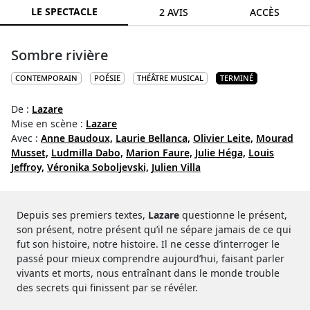
LE SPECTACLE
2 AVIS
ACCÈS
Sombre rivière
CONTEMPORAIN
POÉSIE
THÉÂTRE MUSICAL
TERMINÉ
De :
Lazare
Mise en scène :
Lazare
Avec :
Anne Baudoux,
Laurie Bellanca,
Olivier Leite,
Mourad
Musset,
Ludmilla Dabo,
Marion Faure,
Julie Héga,
Louis
Jeffroy,
Véronika Soboljevski,
Julien Villa
Depuis ses premiers textes,
Lazare
questionne le présent,
son présent, notre présent qu’il ne sépare jamais de ce qui
fut son histoire, notre histoire. Il ne cesse d’interroger le
passé pour mieux comprendre aujourd’hui, faisant parler
vivants et morts, nous entraînant dans le monde trouble
des secrets qui finissent par se révéler.