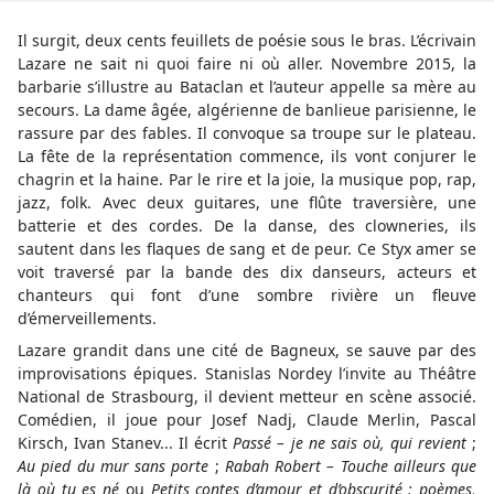
Il surgit, deux cents feuillets de poésie sous le bras. L’écrivain
Lazare ne sait ni quoi faire ni où aller. Novembre 2015, la
barbarie s’illustre au Bataclan et l’auteur appelle sa mère au
secours. La dame âgée, algérienne de banlieue parisienne, le
rassure par des fables. Il convoque sa troupe sur le plateau.
La fête de la représentation commence, ils vont conjurer le
chagrin et la haine. Par le rire et la joie, la musique pop, rap,
jazz, folk. Avec deux guitares, une flûte traversière, une
batterie et des cordes. De la danse, des clowneries, ils
sautent dans les flaques de sang et de peur. Ce Styx amer se
voit traversé par la bande des dix danseurs, acteurs et
chanteurs qui font d’une sombre rivière un fleuve
d’émerveillements.
Lazare grandit dans une cité de Bagneux, se sauve par des
improvisations épiques. Stanislas Nordey l’invite au Théâtre
National de Strasbourg, il devient metteur en scène associé.
Comédien, il joue pour Josef Nadj, Claude Merlin, Pascal
Kirsch, Ivan Stanev... Il écrit
Passé – je ne sais où, qui revient
;
Au pied du mur sans porte
;
Rabah Robert – Touche ailleurs que
là où tu es né
ou
Petits contes d’amour et d’obscurité : poèmes,