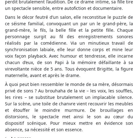
perdit brutalement l’audition. De ce drame intime, sa fille tire
un spectacle sensible, entre autofiction et documentaire.
Dans le décor feutré d’un salon, elle reconstitue le puzzle de
ce séisme familial, convoquant un par un le grand-père, la
grand-mère, le fils, la belle fille et la petite fille. Chaque
personnage surgit au fil des enregistrements sonores
réalisés par la comédienne. Via un minutieux travail de
synchronisation labiale, elle leur donne corps et mine leur
voix façon playback. Avec humour et tendresse, elle incarne
chacun d’eux, de son Papi à la mémoire défaillante à sa
virevoltante nièce de 5 ans. Tous évoquent Brigitte, la figure
maternelle, avant et après le drame.
À quoi peut bien ressembler le monde de sa mère, désormais
privé de sons ? Au brouhaha de la vie – les voix, les souffles,
les rires – se substitue brutalement un implacable silence.
Sur la scène, une toile de chanvre vient recouvrir les meubles
et étouffer le moindre murmure. De brouillages en
distorsions, le spectacle met ainsi le son au cœur du
dispositif scénique. Pour mieux mettre en évidence son
absence, sa nécessité et son essence.