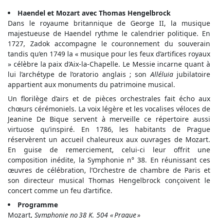
Haendel et Mozart avec Thomas Hengelbrock
Dans le royaume britannique de George II, la musique
majestueuse de Haendel rythme le calendrier politique. En
1727, Zadok accompagne le couronnement du souverain
tandis qu’en 1749 la « musique pour les feux d’artifices royaux
» célèbre la paix d’Aix-la-Chapelle. Le Messie incarne quant à
lui l’archétype de l’oratorio anglais ; son
Alléluia
jubilatoire
appartient aux monuments du patrimoine musical.
Un florilège d’airs et de pièces orchestrales fait écho aux
chœurs cérémoniels. La voix légère et les vocalises véloces de
Jeanine De Bique servent à merveille ce répertoire aussi
virtuose qu’inspiré. En 1786, les habitants de Prague
réservèrent un accueil chaleureux aux ouvrages de Mozart.
En guise de remerciement, celui-ci leur offrit une
composition inédite, la Symphonie n° 38. En réunissant ces
œuvres de célébration, l’Orchestre de chambre de Paris et
son directeur musical Thomas Hengelbrock conçoivent le
concert comme un feu d’artifice.
Programme
Mozart,
Symphonie no 38 K. 504 « Prague »