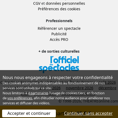
CGV
et
données personnelles
Préférences des cookies
Professionnels
Référencer un spectacle
Publicité
Accès PRO
+ de sorties culturelles
Nous nous engageons à respecter votre confidentialité
Calendrier des spectacles à Paris et en Île-de-France :
août 2026
Des cookies anonymes indispensables au fonctionnement de nos
septembre 2026
octobre 2026
novembre 2026
décembre
services sont utilisés sur ce site.
Nous limitons à
4 partenaires
l’usage de cookies tiers, en fonction
2026
janvier 2027
Sélection Adhérent
de
vos préférences
, afin d'étudier notre audience pour améliorer nos
© 1998-2026, THEATREonline.com
services et diffuser des vidéos.
Réserver à partir de
15,5 €
Accepter et continuer
Continuer sans accepter