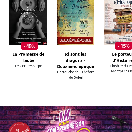
- 49
%
- 15
%
La Promesse de
Ici sont les
Le porteu
l'aube
dragons -
d'Histoir
Le Contrescarpe
Théâtre du Pe
Deuxième époque
Montparnas
Cartoucherie - Théâtre
du Soleil