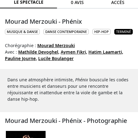
LE SPECTACLE
0 AVIS
ACCÈS
Mourad Merzouki - Phénix
MUSIQUE & DANSE
DANSE CONTEMPORAINE
HIP-HOP
TERMINÉ
Chorégraphie :
Mourad Merzouki
Avec :
Mathilde Devoghel,
Aymen Fikri,
Hatim Laamarti,
Pauline Journe,
Lucile Boulanger
Dans une atmosphère intimiste,
Phénix
bouscule les codes
entre musiciens et danseurs pour une rencontre
réjouissante et inattendue entre la viole de gambe et la
danse hip-hop.
Mourad Merzouki - Phénix - Photographie