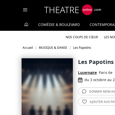
Panneau de gestion des cookies
COMÉDIE & BOULEVARD
CONTEMPORA
NOS COUPS DE CŒUR
LES N
Accueil
MUSIQUE & DANSE
Les Papotins
Les Papotins
Lucernaire
Paris 6e
du 3 octobre au 
DONNER MON
AV
AJOUTER AUX
FA