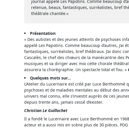
journal appelé Les Papotins. Comme beaucoup d’autr
retenue, beaux, fantastiques, surréalistes, bref th
théâtrale chantée.»
Présentation
« Des autistes et des jeunes atteints de psychoses in
appelé Les Papotins. Comme beaucoup d’autres, j’ai ét
fantastiques, surréalistes, bref théâtraux. J’ai donc c
Cascalès, le chef des chœurs de la manécantrie des Pet
musiques et va diriger avec moi cette chorale théâtr
assurera la chorégraphie. Un spectacle total et fou. »
Quelques mots sur…
L’Atelier du Lucernaire est créé par Luce Berthommé qu
psychoses et de maladies mentales au début des année
univers mal connu, elle s’investit auprès de ces jeune
depuis trente ans, jamais cessé d’exister.
Christian Le Guillochet
Il a fondé le Lucernaire avec Luce Berthommé en 1968,
acteur et a aussi mis en scène plus de 30 pièces. PDG e