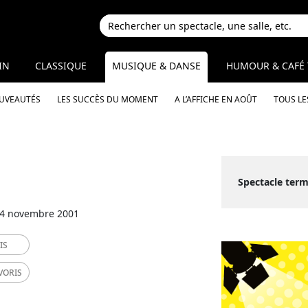
IN
CLASSIQUE
MUSIQUE & DANSE
HUMOUR & CAFÉ 
OUVEAUTÉS
LES SUCCÈS DU MOMENT
A L’AFFICHE EN AOÛT
TOUS LE
Spectacle ter
24 novembre 2001
IS
VORIS