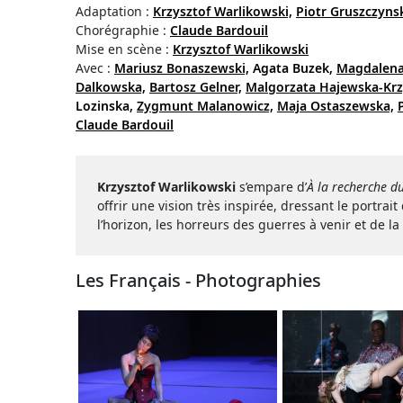
Adaptation :
Krzysztof Warlikowski,
Piotr Gruszczyns
Chorégraphie :
Claude Bardouil
Mise en scène :
Krzysztof Warlikowski
Avec :
Mariusz Bonaszewski,
Agata Buzek,
Magdalena
Dalkowska,
Bartosz Gelner,
Malgorzata Hajewska-Krzy
Lozinska,
Zygmunt Malanowicz,
Maja Ostaszewska,
Claude Bardouil
Krzysztof Warlikowski
s’empare d’
À la recherche d
offrir une vision très inspirée, dressant le portrai
l’horizon, les horreurs des guerres à venir et de l
Les Français - Photographies