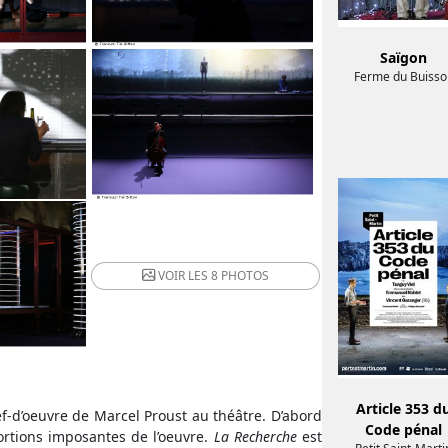
Saïgon
Ferme du Buisso
VOIR LES
8 PHOTOS
Article 353 d
ef-d’oeuvre de Marcel Proust au théâtre. D’abord
Code pénal
portions imposantes de l’oeuvre.
La Recherche
est