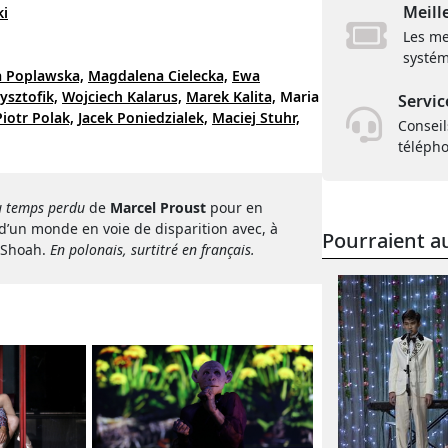
Meill
ki
Les me
systém
 Poplawska,
Magdalena Cielecka,
Ewa
sztofik,
Wojciech Kalarus,
Marek Kalita,
Maria
Servic
Piotr Polak,
Jacek Poniedzialek,
Maciej Stuhr,
Conseil
téléph
u temps perdu
de
Marcel Proust
pour en
t d’un monde en voie de disparition avec, à
Pourraient au
a Shoah.
En polonais, surtitré en français.