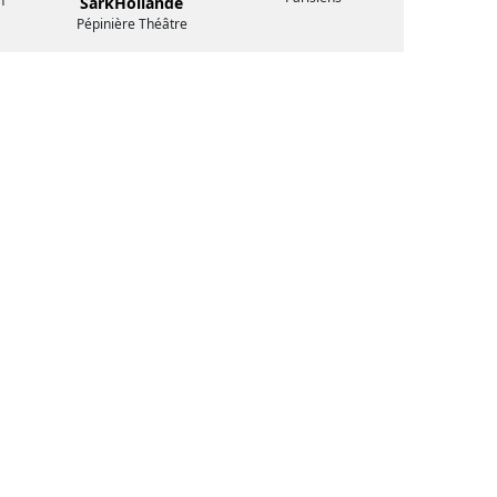
n
SarkHollande
Pépinière Théâtre