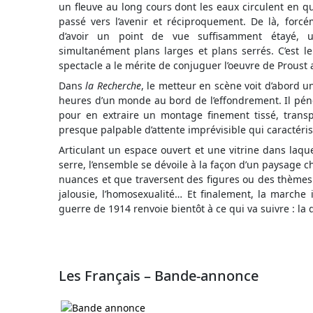
un fleuve au long cours dont les eaux circulent en q
passé vers l’avenir et réciproquement. De là, forcém
d’avoir un point de vue suffisamment étayé, un
simultanément plans larges et plans serrés. C’est l
spectacle a le mérite de conjuguer l’oeuvre de Proust 
Dans
la Recherche
, le metteur en scène voit d’abord u
heures d’un monde au bord de l’effondrement. Il pé
pour en extraire un montage finement tissé, trans
presque palpable d’attente imprévisible qui caractéris
Articulant un espace ouvert et une vitrine dans laqu
serre, l’ensemble se dévoile à la façon d’un paysage
nuances et que traversent des figures ou des thèmes ré
jalousie, l’homosexualité… Et finalement, la marche i
guerre de 1914 renvoie bientôt à ce qui va suivre : l
Les Français – Bande-annonce