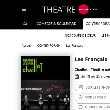
Panneau de gestion des cookies
COMÉDIE & BOULEVARD
CONTEMPORA
NOS COUPS DE CŒUR
LES 
Accueil
CONTEMPORAIN
Les Français
Les Français
Chaillot - Théâtre na
du 18 au 25 nov
VOIR LES
8 PHOT
VOIR LA
VIDÉO
DONNER MON
AV