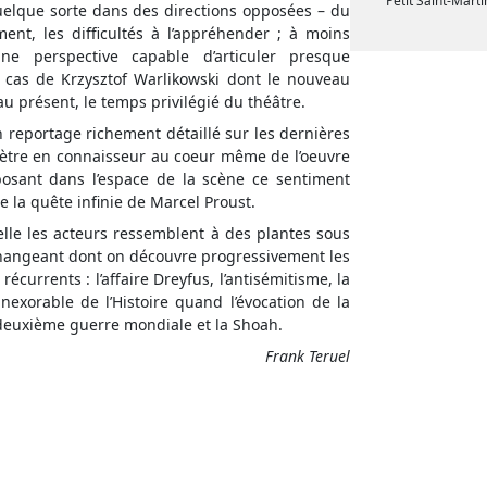
Petit Saint-Marti
uelque sorte dans des directions opposées – du
ent, les difficultés à l’appréhender ; à moins
e perspective capable d’articuler presque
e cas de Krzysztof Warlikowski dont le nouveau
au présent, le temps privilégié du théâtre.
n reportage richement détaillé sur les dernières
nètre en connaisseur au coeur même de l’oeuvre
posant dans l’espace de la scène ce sentiment
e la quête infinie de Marcel Proust.
elle les acteurs ressemblent à des plantes sous
 changeant dont on découvre progressivement les
currents : l’affaire Dreyfus, l’antisémitisme, la
nexorable de l’Histoire quand l’évocation de la
a deuxième guerre mondiale et la Shoah.
Frank Teruel