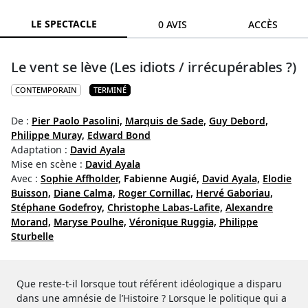
LE SPECTACLE
0 AVIS
ACCÈS
Le vent se lève (Les idiots / irrécupérables ?)
CONTEMPORAIN
TERMINÉ
De :
Pier Paolo Pasolini,
Marquis de Sade,
Guy Debord,
Philippe Muray,
Edward Bond
Adaptation :
David Ayala
Mise en scène :
David Ayala
Avec :
Sophie Affholder,
Fabienne Augié,
David Ayala,
Elodie
Buisson,
Diane Calma,
Roger Cornillac,
Hervé Gaboriau,
Stéphane Godefroy,
Christophe Labas-Lafite,
Alexandre
Morand,
Maryse Poulhe,
Véronique Ruggia,
Philippe
Sturbelle
Que reste-t-il lorsque tout référent idéologique a disparu
dans une amnésie de l’Histoire ? Lorsque le politique qui a